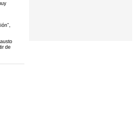
muy
ión",
Fausto
ir de