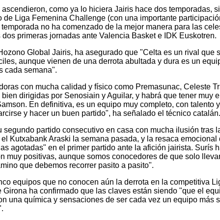
 ascendieron, como ya lo hiciera Jairis hace dos temporadas, s
 de Liga Femenina Challenge (con una importante participació
a temporada no ha comenzado de la mejor manera para las cele
s dos primeras jornadas ante Valencia Basket e IDK Euskotren.
 Hozono Global Jairis, ha asegurado que "Celta es un rival que 
ciles, aunque vienen de una derrota abultada y dura es un equi
ás cada semana".
ugadoras con mucha calidad y físico como Premasunac, Celeste T
en dirigidas por Senosiain y Aguilar, y habrá que tener muy 
Samson. En definitiva, es un equipo muy completo, con talento 
arcirse y hacer un buen partido", ha señalado el técnico catalán
u segundo partido consecutivo en casa con mucha ilusión tras l
mo el Kutxabank Araski la semana pasada, y la resaca emocional
s agotadas" en el primer partido ante la afición jairista. Surís 
on muy positivas, aunque somos conocedores de que solo llev
amino que debemos recorrer pasito a pasito".
nco equipos que no conocen aún la derrota en la competitiva Li
 Girona ha confirmado que las claves están siendo "que el equ
on una química y sensaciones de ser cada vez un equipo más s
.