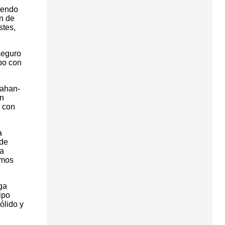
iendo
n de
stes,
seguro
po con
rahan-
en
y con
.
a
 de
ha
amos
ga
ipo
ólido y