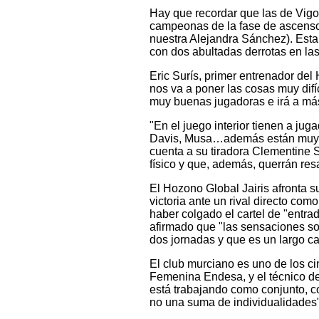
Hay que recordar que las de Vigo
campeonas de la fase de ascenso
nuestra Alejandra Sánchez). Est
con dos abultadas derrotas en la
Eric Surís, primer entrenador del
nos va a poner las cosas muy difí
muy buenas jugadoras e irá a m
"En el juego interior tienen a j
Davis, Musa…además están muy bi
cuenta a su tiradora Clementine 
físico y que, además, querrán res
El Hozono Global Jairis afronta s
victoria ante un rival directo co
haber colgado el cartel de "entrada
afirmado que "las sensaciones s
dos jornadas y que es un largo c
El club murciano es uno de los ci
Femenina Endesa, y el técnico de
está trabajando como conjunto, c
no una suma de individualidades"