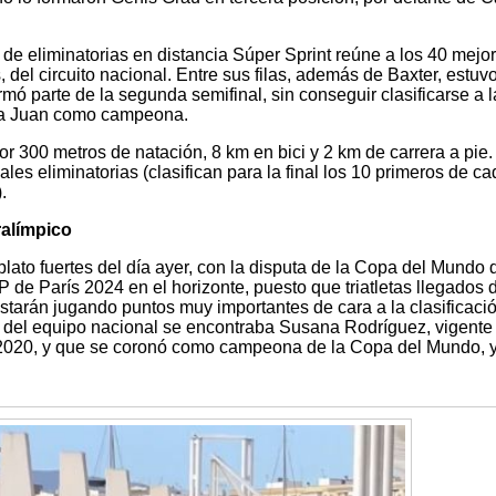
de eliminatorias en distancia Súper Sprint reúne a los 40 mejo
, del circuito nacional. Entre sus filas, además de Baxter, estuvo
ó parte de la segunda semifinal, sin conseguir clasificarse a la
lia Juan como campeona.
 300 metros de natación, 8 km en bici y 2 km de carrera a pie.
les eliminatorias (clasifican para la final los 10 primeros de ca
.
ralímpico
o plato fuertes del día ayer, con la disputa de la Copa del Mundo 
PP de París 2024 en el horizonte, puesto que triatletas llegados
estarán jugando puntos muy importantes de cara a la clasificaci
es del equipo nacional se encontraba Susana Rodríguez, vigente
020, y que se coronó como campeona de la Copa del Mundo, y