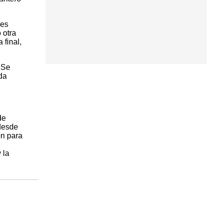
res
 otra
 final,
 Se
da
de
 desde
ón para
 la