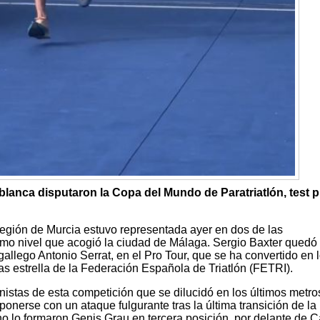
lanca disputaron la Copa del Mundo de Paratriatlón, test p
Región de Murcia estuvo representada ayer en dos de las
imo nivel que acogió la ciudad de Málaga. Sergio Baxter quedó
gallego Antonio Serrat, en el Pro Tour, que se ha convertido en 
s estrella de la Federación Española de Triatlón (FETRI).
onistas de esta competición que se dilucidó en los últimos metro
ponerse con un ataque fulgurante tras la última transición de la 
ino lo formaron Genis Grau en tercera posición, por delante de 