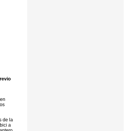
revio
 en
los
s de la
bici a
Cantero