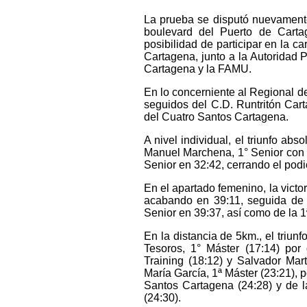
La prueba se disputó nuevamente
boulevard del Puerto de Cart
posibilidad de participar en la c
Cartagena, junto a la Autoridad 
Cartagena y la FAMU.
En lo concerniente al Regional de
seguidos del C.D. Runtritón Car
del Cuatro Santos Cartagena.
A nivel individual, el triunfo ab
Manuel Marchena, 1° Senior con u
Senior en 32:42, cerrando el pod
En el apartado femenino, la vict
acabando en 39:11, seguida de 
Senior en 39:37, así como de la 1
En la distancia de 5km., el triu
Tesoros, 1° Máster (17:14) por
Training (18:12) y Salvador Mar
María García, 1ª Máster (23:21), 
Santos Cartagena (24:28) y de 
(24:30).