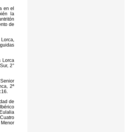
a en el
ién la
ntritón
ento de
 Lorca,
eguidas
s Lorca
Sur, 2°
 Senior
nca, 2ª
:16.
udad de
Ibérico
Eulalia
 Cuatro
r Menor