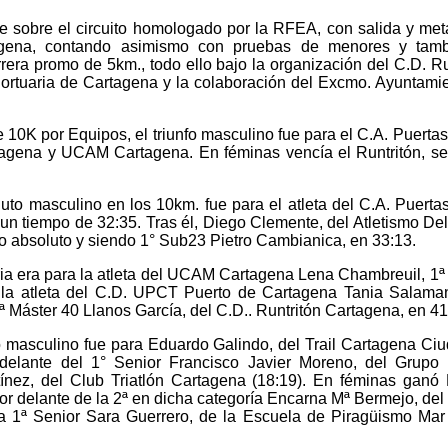
 sobre el circuito homologado por la RFEA, con salida y met
agena, contando asimismo con pruebas de menores y tamb
arrera promo de 5km., todo ello bajo la organización del C.D. Ru
Portuaria de Cartagena y la colaboración del Excmo. Ayuntami
 10K por Equipos, el triunfo masculino fue para el C.A. Puertas
tagena y UCAM Cartagena. En féminas vencía el Runtritón, s
soluto masculino en los 10km. fue para el atleta del C.A. Puerta
n tiempo de 32:35. Tras él, Diego Clemente, del Atletismo Del
io absoluto y siendo 1° Sub23 Pietro Cambianica, en 33:13.
oria era para la atleta del UCAM Cartagena Lena Chambreuil, 1ª
la atleta del C.D. UPCT Puerto de Cartagena Tania Salama
ª Máster 40 Llanos García, del C.D.. Runtritón Cartagena, en 41
nfo masculino fue para Eduardo Galindo, del Trail Cartagena Ci
 delante del 1° Senior Francisco Javier Moreno, del Grupo 
tínez, del Club Triatlón Cartagena (18:19). En féminas ganó 
por delante de la 2ª en dicha categoría Encarna Mª Bermejo, del
la 1ª Senior Sara Guerrero, de la Escuela de Piragüismo Ma