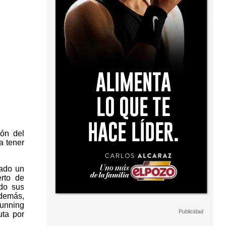
ión del
a tener
nado un
erto de
ndo sus
además,
Running
ta por