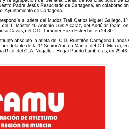
a y la agrupación de Semana Santa de los Discípulos de 
Nuestro Padre Jesús Resucitado de Cartagena, en colaboración
o. Ayuntamiento de Cartagena.
rrespondía al atleta del Mudos Trail Carlos Miguel Gallego, 1º
 del 1º Máster 40 Antonio Luis Alcaraz, del Andújar Team, en
onso Cavas, del C.D. Trirunner Pozo Estrecho, en 24:30.
triunfo absoluto la atleta del C.D. Runtritón Cartagena Llanos 
por delante de la 1ª Senior Andrea Marco, del C.T. Murcia, en
na Rico, del C..A. Nogalte – Hogar Puerto Lumbreras, en 29:43.