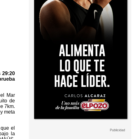
s 29:20
 prueba
 el Mar
uito de
de 7km.
 y meta
 que el
bajo la