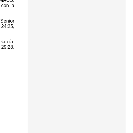
EMAÚS,
 con la
 Senior
 24:25,
García,
 29:28,