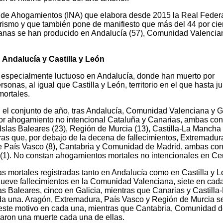
l de Ahogamientos (INA) que elabora desde 2015 la Real Feder
ismo y que también pone de manifiesto que más del 44 por cie
anas se han producido en Andalucía (57), Comunidad Valencia
Andalucía y Castilla y León
 especialmente luctuoso en Andalucía, donde han muerto por
onas, al igual que Castilla y León, territorio en el que hasta ju
ortales.
l conjunto de año, tras Andalucía, Comunidad Valenciana y Ga
por ahogamiento no intencional Cataluña y Canarias, ambas con
 Islas Baleares (23), Región de Murcia (13), Castilla-La Mancha 
tras que, por debajo de la decena de fallecimientos, Extremadur
e País Vasco (8), Cantabria y Comunidad de Madrid, ambas con
la (1). No constan ahogamientos mortales no intencionales en Ce
as mortales registradas tanto en Andalucía como en Castilla y L
ueve fallecimientos en la Comunidad Valenciana, siete en cad
as Baleares, cinco en Galicia, mientras que Canarias y Castilla
da una. Aragón, Extremadura, País Vasco y Región de Murcia s
 este motivo en cada una, mientras que Cantabria, Comunidad 
traron una muerte cada una de ellas.