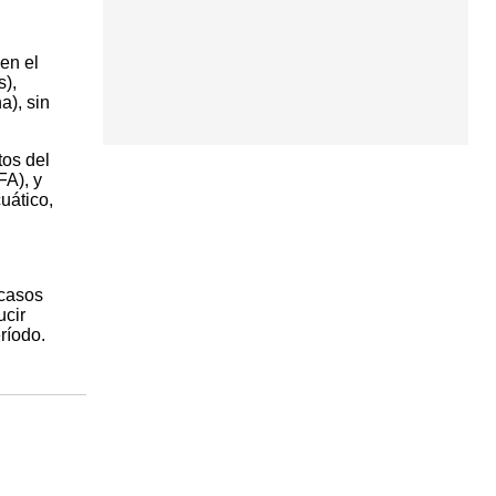
en el
s),
a), sin
tos del
FA), y
uático,
 casos
ucir
ríodo.