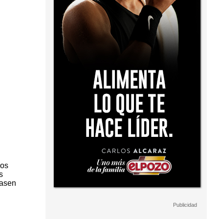
los
s
rasen