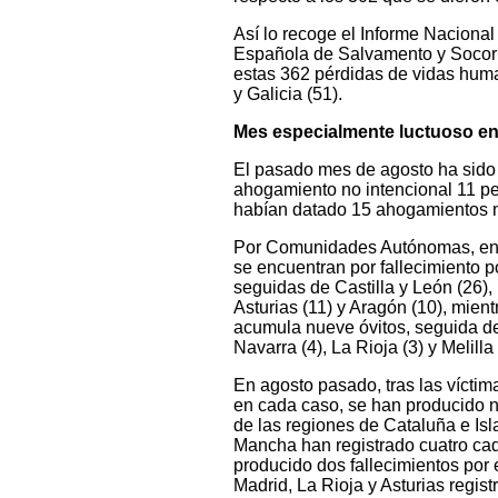
Así lo recoge el Informe Naciona
Española de Salvamento y Socorr
estas 362 pérdidas de vidas hum
y Galicia (51).
Mes especialmente luctuoso en 
El pasado mes de agosto ha sido
ahogamiento no intencional 11 pers
habían datado 15 ahogamientos m
Por Comunidades Autónomas, en e
se encuentran por fallecimiento 
seguidas de Castilla y León (26),
Asturias (11) y Aragón (10), mien
acumula nueve óvitos, seguida d
Navarra (4), La Rioja (3) y Melil
En agosto pasado, tras las víctim
en cada caso, se han producido n
de las regiones de Cataluña e Isl
Mancha han registrado cuatro ca
producido dos fallecimientos por
Madrid, La Rioja y Asturias regis