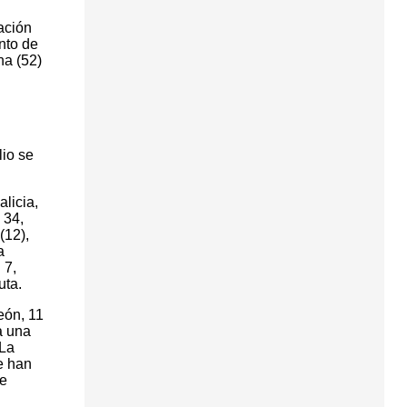
ación
nto de
na (52)
lio se
licia,
 34,
(12),
a
 7,
uta.
eón, 11
a una
-La
e han
de