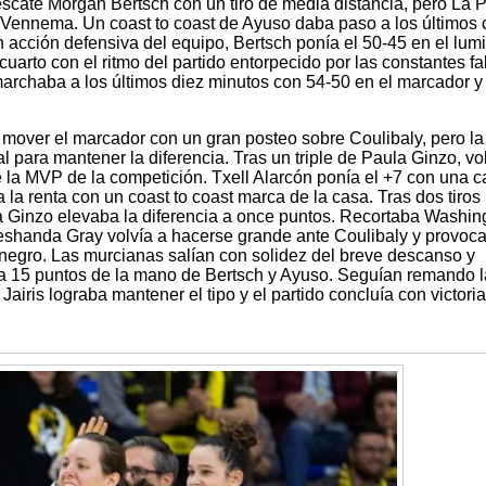
 rescate Morgan Bertsch con un tiro de media distancia, pero La
e Vennema. Un coast to coast de Ayuso daba paso a los últimos 
an acción defensiva del equipo, Bertsch ponía el 50-45 en el lum
uarto con el ritmo del partido entorpecido por las constantes fa
marchaba a los últimos diez minutos con 54-50 en el marcador y
mover el marcador con un gran posteo sobre Coulibaly, pero la
l para mantener la diferencia. Tras un triple de Paula Ginzo, vo
e la MVP de la competición. Txell Alarcón ponía el +7 con una 
a renta con un coast to coast marca de la casa. Tras dos tiros 
a Ginzo elevaba la diferencia a once puntos. Recortaba Washin
eshanda Gray volvía a hacerse grande ante Coulibaly y provoca
inegro. Las murcianas salían con solidez del breve descanso y
 a 15 puntos de la mano de Bertsch y Ayuso. Seguían remando l
iris lograba mantener el tipo y el partido concluía con victoria