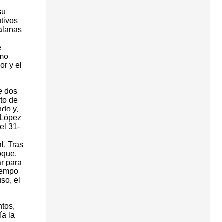
su
utivos
alanas
e
tmo
or y el
e dos
to de
do y,
 López
el 31-
l. Tras
oque.
r para
tiempo
so, el
ntos,
ía la