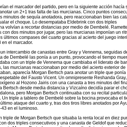
an el marcador del partido, pero en la siguiente acción hacía 
anotar un 2+1 tras falta de las murcianas. Cinco puntos consec
s minutos de sequía anotadora, pero reaccionaban bien las cat
alar el choque. Lo desempataba Eldebrink con dos triples
na volvían a recortar distancias por medio de Dembelé. Ramett
os con dos minutos por jugar, pero las murcianas imponían un ri
 últimos compases del cuarto gracias al acierto del juego interi
3 en el marcador.
 un intercambio de canastas entre Gray y Vennema, seguidas d
a de Dembelé las ponía a un punto, provocando el tiempo muer
daba con un triple de Vennema que cambiaba el liderato de ban
, las murcianas reaccionaban por medio del acierto exterior de
ban, aparecía Morgan Bertsch para anotar un triple que ponía 
 respetable del Fausto Vicent. Un omnipresente Reshanda Gray,
ígeno al Hozono Jairis con una canasta a tres minutos del fina
a Bertsch desde media distancia y Vizcaíno decidía parar el ch
alona, pero Morgan Bertsch continuaba con su recital particula
. Un triple a tablero de Dembelé sobre la bocina provocaba el 
ltimo ataque del cuarto y, tras dos tiros libres anotados por Ayu
-43 en el luminoso.
 triple de Morgan Bertsch que situaba la renta local en diez pu
con dos triples consecutivos y una canasta de Geldof que reduc