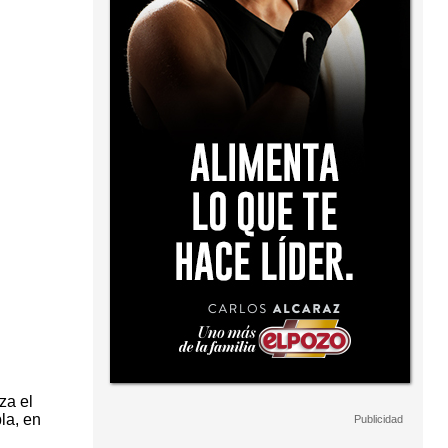
za el
la, en