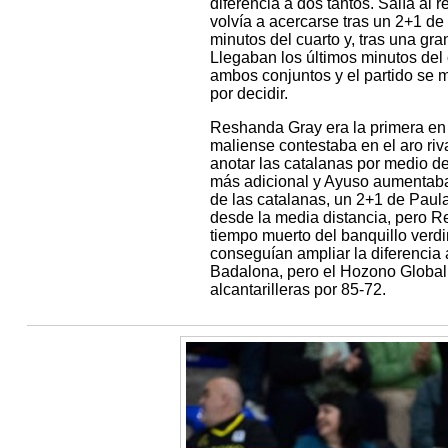
diferencia a dos tantos. Salía al
volvía a acercarse tras un 2+1 d
minutos del cuarto y, tras una gr
Llegaban los últimos minutos del c
ambos conjuntos y el partido se 
por decidir.
Reshanda Gray era la primera en 
maliense contestaba en el aro riva
anotar las catalanas por medio d
más adicional y Ayuso aumentaba l
de las catalanas, un 2+1 de Paul
desde la media distancia, pero R
tiempo muerto del banquillo verd
conseguían ampliar la diferencia
Badalona, pero el Hozono Global Ja
alcantarilleras por 85-72.