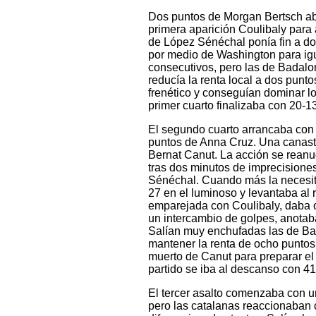
Dos puntos de Morgan Bertsch abrí
primera aparición Coulibaly para 
de López Sénéchal ponía fin a do
por medio de Washington para igu
consecutivos, pero las de Badalo
reducía la renta local a dos punt
frenético y conseguían dominar los
primer cuarto finalizaba con 20-1
El segundo cuarto arrancaba con
puntos de Anna Cruz. Una canast
Bernat Canut. La acción se reanu
tras dos minutos de imprecisiones
Sénéchal. Cuando más la necesita
27 en el luminoso y levantaba al
emparejada con Coulibaly, daba ox
un intercambio de golpes, anotab
Salían muy enchufadas las de Bad
mantener la renta de ocho puntos
muerto de Canut para preparar el ú
partido se iba al descanso con 41
El tercer asalto comenzaba con un
pero las catalanas reaccionaban 