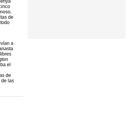
 Penya
cinco
inoso.
ltas de
 todo
lvían a
canasta
libres
gton
ba el
as de
 de las