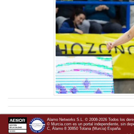
Alamo Networks S.L. © 2008-2026 Todos los der
©
Murcia.com
es un portal independiente, sin de
C, Álamo 8
30850
Totana
(Murcia)
España