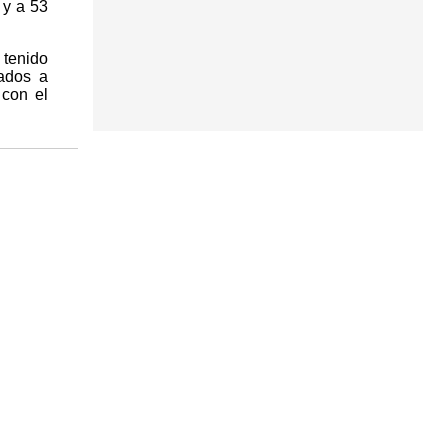
 y a 53
 tenido
cados a
 con el