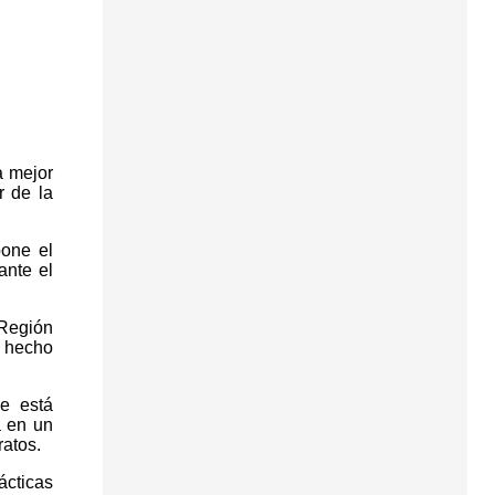
a mejor
r de la
pone el
ante el
 Región
a hecho
e está
a en un
ratos.
ácticas