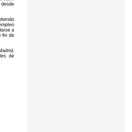
y desde
stiendo
 empleo
tarse a
 fin de
Madrid,
les de