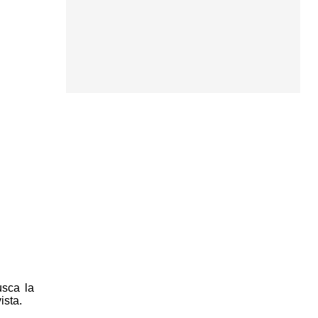
usca la
ista.