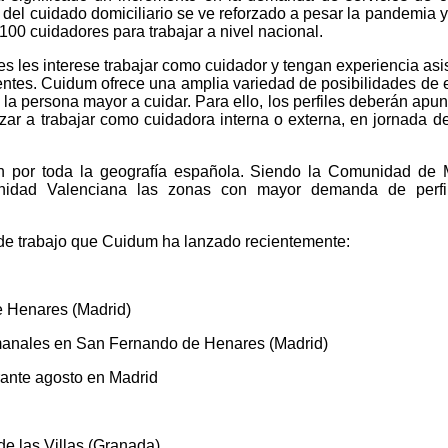
 del cuidado domiciliario se ve reforzado a pesar la pandemia 
00 cuidadores para trabajar a nivel nacional.
s les interese trabajar como cuidador y tengan experiencia asi
ntes. Cuidum ofrece una amplia variedad de posibilidades de
la persona mayor a cuidar. Para ello, los perfiles deberán apun
ar a trabajar como cuidadora interna o externa, en jornada de
en por toda la geografía española. Siendo la Comunidad de 
nidad Valenciana las zonas con mayor demanda de perfi
 de trabajo que Cuidum ha lanzado recientemente:
e Henares (Madrid)
manales en San Fernando de Henares (Madrid)
rante agosto en Madrid
de las Villas (Granada)