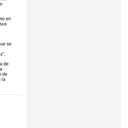
eo
smo en
 sus
que se
s".
ta de
 a
o de
 la