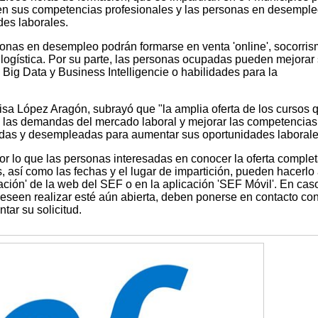
ren sus competencias profesionales y las personas en desempl
es laborales.
rsonas en desempleo podrán formarse en venta 'online', socorri
 logística. Por su parte, las personas ocupadas pueden mejorar
Big Data y Business Intelligencie o habilidades para la
isa López Aragón, subrayó que "la amplia oferta de los cursos 
 las demandas del mercado laboral y mejorar las competencias
das y desempleadas para aumentar sus oportunidades laborale
r lo que las personas interesadas en conocer la oferta comple
 así como las fechas y el lugar de impartición, pueden hacerlo
ción' de la web del SEF o en la aplicación 'SEF Móvil'. En cas
deseen realizar esté aún abierta, deben ponerse en contacto con
tar su solicitud.