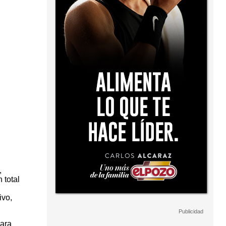
,
 total
ivo,
para