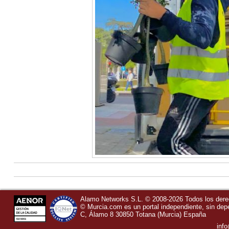
Alamo Networks S.L. © 2008-2026 Todos los der
©
Murcia.com
es un portal independiente, sin de
C, Álamo 8
30850
Totana
(Murcia)
España
inf