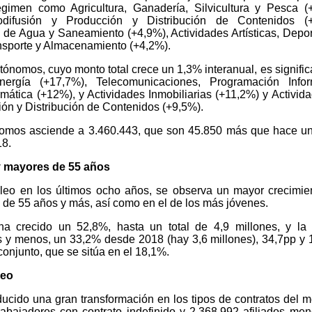
gimen como Agricultura, Ganadería, Silvicultura y Pesca (
odifusión y Producción y Distribución de Contenidos (+
 de Agua y Saneamiento (+4,9%), Actividades Artísticas, Depor
nsporte y Almacenamiento (+4,2%).
tónomos, cuyo monto total crece un 1,3% interanual, es significa
rgía (+17,7%), Telecomunicaciones, Programación Inform
ormática (+12%), y Actividades Inmobiliarias (+11,2%) y Activid
ión y Distribución de Contenidos (+9,5%).
nomos asciende a 3.460.443, que son 45.850 más que hace u
8.
y mayores de 55 años
pleo en los últimos ocho años, se observa un mayor crecimie
 de 55 años y más, así como en el de los más jóvenes.
a crecido un 52,8%, hasta un total de 4,9 millones, y la 
 y menos, un 33,2% desde 2018 (hay 3,6 millones), 34,7pp y 
onjunto, que se sitúa en el 18,1%.
leo
cido una gran transformación en los tipos de contratos del 
rabajadores con contrato indefinido y 2.368.992 afiliados me