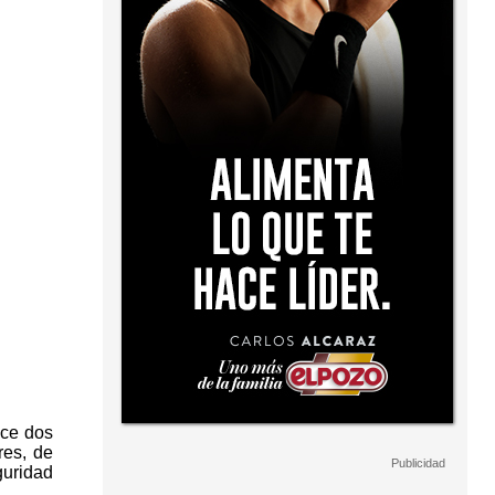
ace dos
res, de
guridad