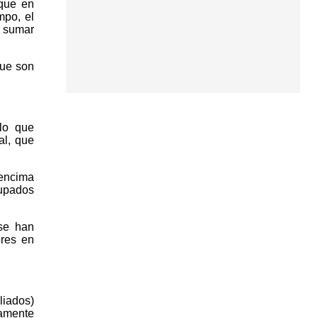
 que en
mpo, el
e sumar
que son
lo que
al, que
 encima
cupados
 se han
ores en
liados)
iamente