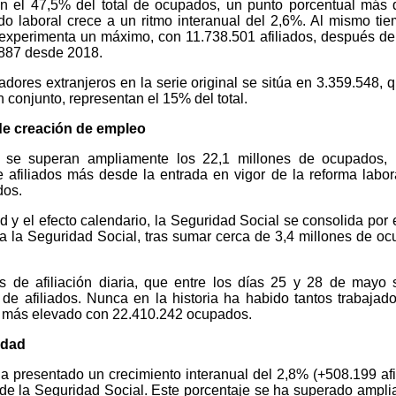
an el 47,5% del total de ocupados, un punto porcentual más
o laboral crece a un ritmo interanual del 2,6%. Al mismo tie
experimenta un máximo, con 11.738.501 afiliados, después d
.887 desde 2018.
adores extranjeros en la serie original se sitúa en 3.359.548, 
conjunto, representan el 15% del total.
e creación de empleo
a, se superan ampliamente los 22,1 millones de ocupados, 
e afiliados más desde la entrada en vigor de la reforma labor
dos.
d y el efecto calendario, la Seguridad Social se consolida por
s a la Seguridad Social, tras sumar cerca de 3,4 millones de o
s de afiliación diaria, que entre los días 25 y 28 de mayo
de afiliados. Nunca en la historia ha habido tantos trabajad
ivel más elevado con 22.410.242 ocupados.
idad
ha presentado un crecimiento interanual del 2,8% (+508.199 afi
de la Seguridad Social. Este porcentaje se ha superado ampl