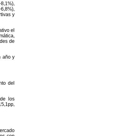
+8,1%),
6,8%),
tivas y
tivo el
ática,
ades de
n año y
nto del
de los
15,1pp,
mercado
nos con