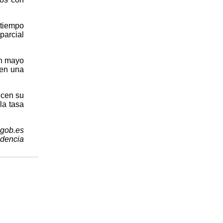
 tiempo
parcial
en mayo
nen una
ucen su
la tasa
.gob.es
idencia