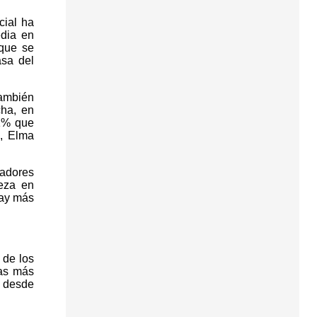
cial ha
edia en
que se
asa del
también
cha, en
,1% que
s, Elma
jadores
eza en
hay más
 de los
das más
o desde