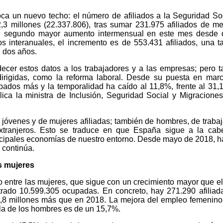
ca un nuevo techo: el número de afiliados a la Seguridad So
,3 millones (22.337.806), tras sumar 231.975 afiliados de m
 el segundo mayor aumento intermensual en este mes desde 
os interanuales, el incremento es de 553.431 afiliados, una t
 dos años.
ecer estos datos a los trabajadores y a las empresas; pero 
dirigidas, como la reforma laboral. Desde su puesta en mar
ados más y la temporalidad ha caído al 11,8%, frente al 31
ca la ministra de Inclusión, Seguridad Social y Migracione
jóvenes y de mujeres afiliadas; también de hombres, de traba
xtranjeros. Esto se traduce en que España sigue a la cab
incipales economías de nuestro entorno. Desde mayo de 2018, 
 continúa.
as mujeres
entre las mujeres, que sigue con un crecimiento mayor que el
rado 10.599.305 ocupadas. En concreto, hay 271.290 afilia
,8 millones más que en 2018. La mejora del empleo femenin
la de los hombres es de un 15,7%.