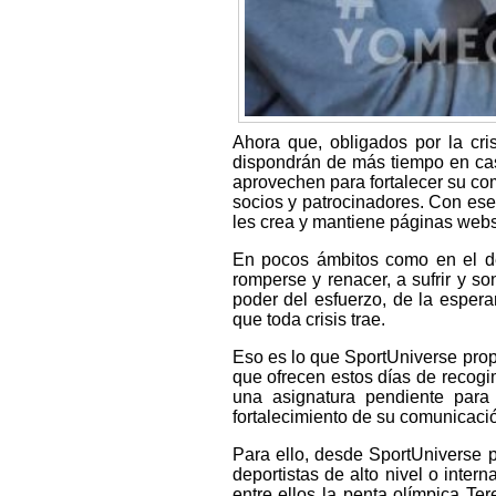
Ahora que, obligados por la cri
dispondrán de más tiempo en cas
aprovechen para fortalecer su comu
socios y patrocinadores. Con ese
les crea y mantiene páginas webs
En pocos ámbitos como en el de
romperse y renacer, a sufrir y s
poder del esfuerzo, de la esper
que toda crisis trae.
Eso es lo que SportUniverse prop
que ofrecen estos días de recogim
una asignatura pendiente para
fortalecimiento de su comunicació
Para ello, desde SportUniverse 
deportistas de alto nivel o inte
entre ellos la penta olímpica Te