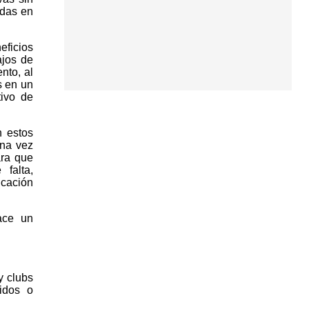
adas en
eficios
ajos de
nto, al
s en un
tivo de
n estos
Una vez
ara que
falta,
icación
ace un
y clubs
nidos o