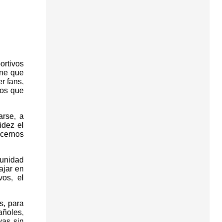
ortivos
one que
r fans,
los que
arse, a
idez el
ecernos
tunidad
ajar en
os, el
s, para
añoles,
vas sin