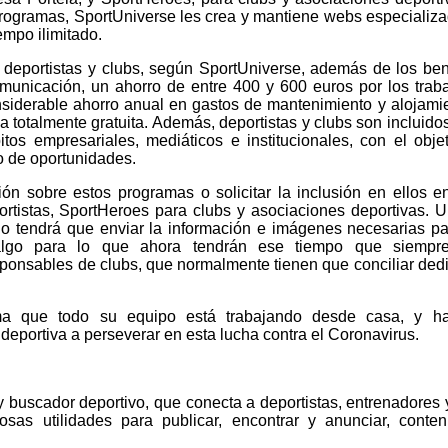
programas, SportUniverse les crea y mantiene webs especializ
empo ilimitado.
eportistas y clubs, según SportUniverse, además de los ben
municación, un ahorro de entre 400 y 600 euros por los trab
siderable ahorro anual en gastos de mantenimiento y alojamie
ma totalmente gratuita. Además, deportistas y clubs son incluido
s empresariales, mediáticos e institucionales, con el obje
to de oportunidades.
n sobre estos programas o solicitar la inclusión en ellos e
ortistas, SportHeroes para clubs y asociaciones deportivas. 
solo tendrá que enviar la información e imágenes necesarias p
lgo para lo que ahora tendrán ese tiempo que siempre 
sponsables de clubs, que normalmente tienen que conciliar ded
rma que todo su equipo está trabajando desde casa, y h
deportiva a perseverar en esta lucha contra el Coronavirus.
y buscador deportivo, que conecta a deportistas, entrenadores 
osas utilidades para publicar, encontrar y anunciar, conte