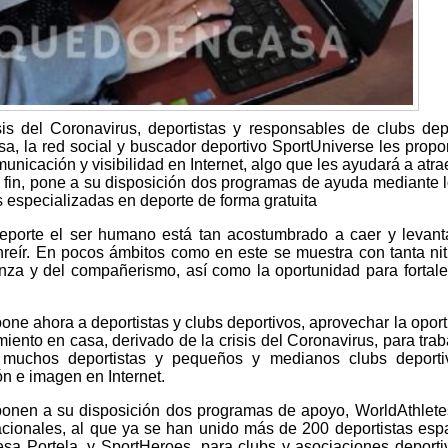
sis del Coronavirus, deportistas y responsables de clubs dep
a, la red social y buscador deportivo SportUniverse les prop
nicación y visibilidad en Internet, algo que les ayudará a atrae
 fin, pone a su disposición dos programas de ayuda mediante 
 especializadas en deporte de forma gratuita
porte el ser humano está tan acostumbrado a caer y levant
onreír. En pocos ámbitos como en este se muestra con tanta nit
anza y del compañerismo, así como la oportunidad para fortal
one ahora a deportistas y clubs deportivos, aprovechar la opor
iento en casa, derivado de la crisis del Coronavirus, para trab
 muchos deportistas y pequeños y medianos clubs deportiv
n e imagen en Internet.
ponen a su disposición dos programas de apoyo, WorldAthlete
rnacionales, al que ya se han unido más de 200 deportistas esp
resa Portela, y SportHeroes, para clubs y asociaciones deporti