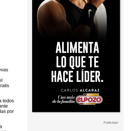
evas
el
ratis
a todos
ante
das por
a