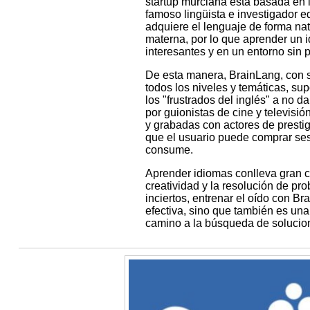
startup murciana está basada en 
famoso lingüista e investigador e
adquiere el lenguaje de forma n
materna, por lo que aprender un 
interesantes y en un entorno sin p
De esta manera, BrainLang, con s
todos los niveles y temáticas, s
los "frustrados del inglés" a no d
por guionistas de cine y televisi
y grabadas con actores de prestigi
que el usuario puede comprar ses
consume.
Aprender idiomas conlleva gran can
creatividad y la resolución de pr
inciertos, entrenar el oído con B
efectiva, sino que también es una
camino a la búsqueda de solucio