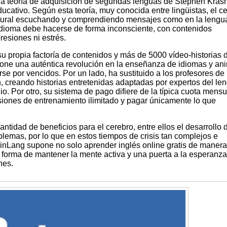
la teoría de adquisición de segundas lenguas de Stephen Kras
ducativo. Según esta teoría, muy conocida entre lingüistas, el c
atural escuchando y comprendiendo mensajes como en la lengu
idioma debe hacerse de forma inconsciente, con contenidos
resiones ni estrés.
u propia factoría de contenidos y más de 5000 vídeo-historias 
upone una auténtica revolución en la enseñanza de idiomas y an
arse por vencidos. Por un lado, ha sustituido a los profesores de
ón, creando historias entretenidas adaptadas por expertos del le
o. Por otro, su sistema de pago difiere de la típica cuota mensu
iones de entrenamiento ilimitado y pagar únicamente lo que
tidad de beneficios para el cerebro, entre ellos el desarrollo d
oblemas, por lo que en estos tiempos de crisis tan complejos e
rainLang supone no solo aprender inglés online gratis de manera
 forma de mantener la mente activa y una puerta a la esperanza
nes.