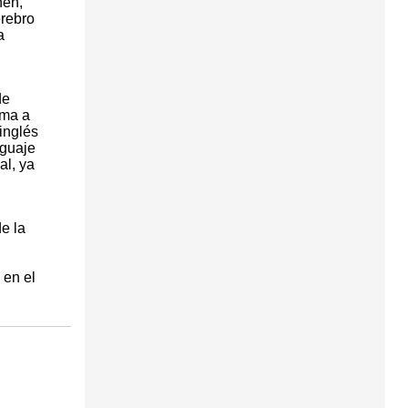
hen,
erebro
a
de
ima a
 inglés
nguaje
al, ya
e la
 en el