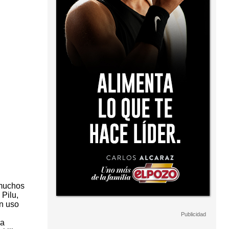
 muchos
 Pilu,
n uso
ra