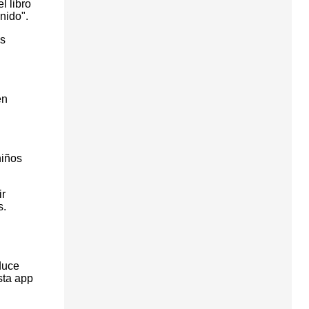
l libro
nido".
as
en
niños
ir
s.
duce
sta app