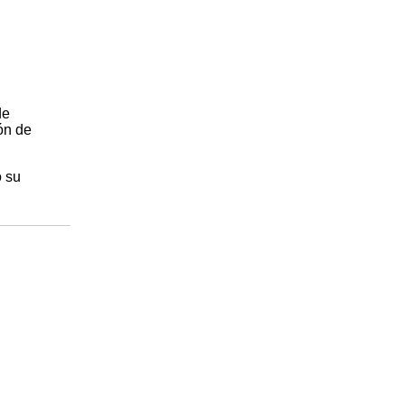
de
ón de
o su