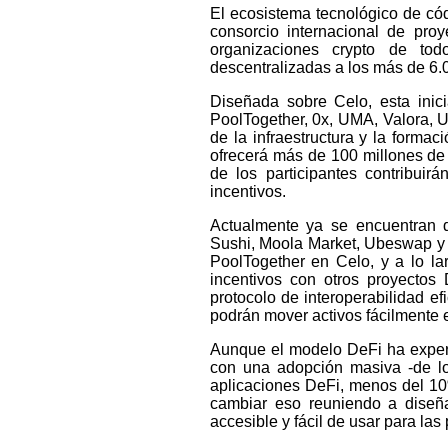
El ecosistema tecnológico de cód
consorcio internacional de pro
organizaciones crypto de to
descentralizadas a los más de 6.
Diseñada sobre Celo, esta inic
PoolTogether, 0x, UMA, Valora, 
de la infraestructura y la form
ofrecerá más de 100 millones de 
de los participantes contribui
incentivos.
Actualmente ya se encuentran d
Sushi, Moola Market, Ubeswap y
PoolTogether en Celo, y a lo l
incentivos con otros proyectos
protocolo de interoperabilidad ef
podrán mover activos fácilmente 
Aunque el modelo DeFi ha exper
con una adopción masiva -de lo
aplicaciones DeFi, menos del 10%
cambiar eso reuniendo a diseñ
accesible y fácil de usar para la