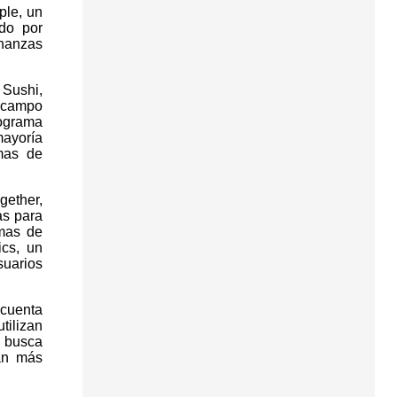
ple, un
ado por
nanzas
 Sushi,
l campo
rograma
mayoría
amas de
gether,
as para
amas de
ics, un
suarios
 cuenta
tilizan
e busca
an más