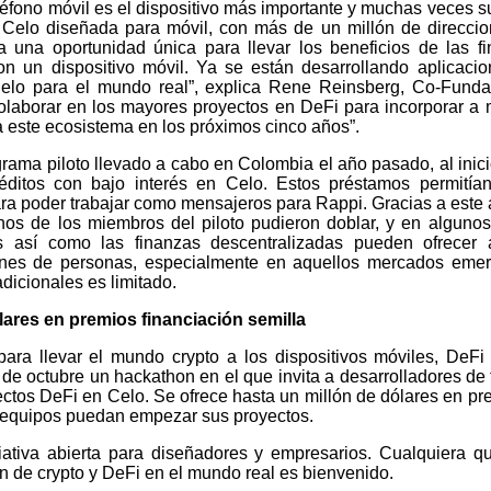
léfono móvil es el dispositivo más importante y muchas veces s
a Celo diseñada para móvil, con más de un millón de direcci
a una oportunidad única para llevar los beneficios de las f
on un dispositivo móvil. Ya se están desarrollando aplicaci
Celo para el mundo real”, explica Rene Reinsberg, Co-Fund
laborar en los mayores proyectos en DeFi para incorporar a
a este ecosistema en los próximos cinco años”.
rama piloto llevado a cabo en Colombia el año pasado, al inici
éditos con bajo interés en Celo. Estos préstamos permitía
ra poder trabajar como mensajeros para Rappi. Gracias a este
os de los miembros del piloto pudieron doblar, y en alguno
Es así como las finanzas descentralizadas pueden ofrecer 
llones de personas, especialmente en aquellos mercados eme
dicionales es limitado.
ares en premios financiación semilla
a llevar el mundo crypto a los dispositivos móviles, DeFi 
de octubre un hackathon en el que invita a desarrolladores de 
ectos DeFi en Celo. Se ofrece hasta un millón de dólares en pr
os equipos puedan empezar sus proyectos.
iativa abierta para diseñadores y empresarios. Cualquiera q
ón de crypto y DeFi en el mundo real es bienvenido.