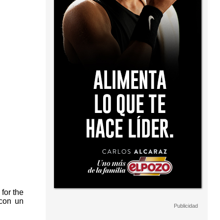
for the
 con un