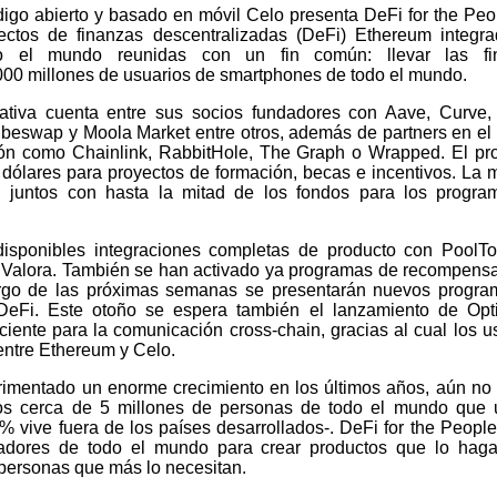
igo abierto y basado en móvil Celo presenta DeFi for the Peo
yectos de finanzas descentralizadas (DeFi) Ethereum integr
do el mundo reunidas con un fin común: llevar las fi
000 millones de usuarios de smartphones de todo el mundo.
iativa cuenta entre sus socios fundadores con Aave, Curve,
Ubeswap y Moola Market entre otros, además de partners en e
ación como Chainlink, RabbitHole, The Graph o Wrapped. El p
dólares para proyectos de formación, becas e incentivos. La 
rán juntos con hasta la mitad de los fondos para los progr
isponibles integraciones completas de producto con PoolTo
 Valora. También se han activado ya programas de recompens
argo de las próximas semanas se presentarán nuevos progr
 DeFi. Este otoño se espera también el lanzamiento de Opt
iciente para la comunicación cross-chain, gracias al cual los u
entre Ethereum y Celo.
imentado un enorme crecimiento en los últimos años, aún no
s cerca de 5 millones de personas de todo el mundo que u
 vive fuera de los países desarrollados-. DeFi for the Peopl
adores de todo el mundo para crear productos que lo hag
s personas que más lo necesitan.