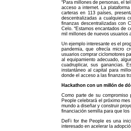
“Para millones de personas, el te
acceso a internet. La plataform
carteras en 113 países, present
descentralizadas a cualquiera c
finanzas descentralizadas con 
Celo. “Estamos encantados de co
mil millones de nuevos usuarios 
Un ejemplo interesante es el prog
pandemia, que ofrecía micro cr
usuarios comprar ciclomotores pa
al equipamiento adecuado, algun
cuadruplicar, sus ganancias. 
instantáneo al capital para mi
donde el acceso a las finanzas tra
Hackathon con un millón de dól
Como parte de su compromiso par
People celebrará el próximo mes 
mundo a diseñar y construir proy
financiación semilla para que l
DeFi for the People es una inic
interesado en acelerar la adopci