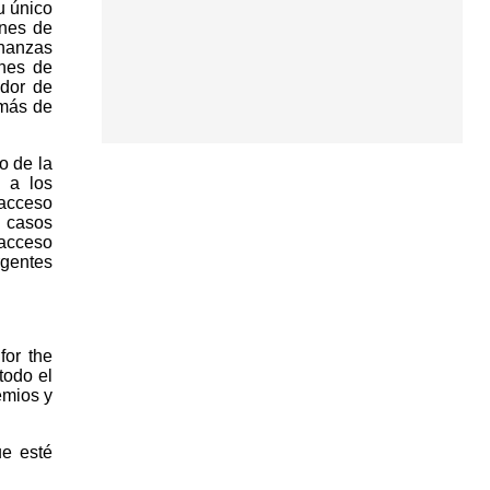
u único
ones de
inanzas
ones de
ador de
 más de
o de la
n a los
 acceso
s casos
acceso
rgentes
for the
todo el
emios y
ue esté