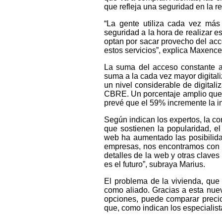
que refleja una seguridad en la re
“La gente utiliza cada vez más
seguridad a la hora de realizar e
optan por sacar provecho del acc
estos servicios”, explica Maxenc
La suma del acceso constante a 
suma a la cada vez mayor digitali
un nivel considerable de digitali
CBRE. Un porcentaje amplio que 
prevé que el 59% incremente la in
Según indican los expertos, la c
que sostienen la popularidad, el
web ha aumentado las posibilid
empresas, nos encontramos con c
detalles de la web y otras clave
es el futuro”, subraya Marius.
El problema de la vivienda, que 
como aliado. Gracias a esta nue
opciones, puede comparar precios
que, como indican los especialist