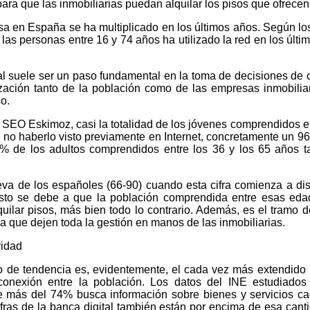
ara que las inmobiliarias puedan alquilar los pisos que ofrecen
asa en España se ha multiplicado en los últimos años. Según lo
las personas entre 16 y 74 años ha utilizado la red en los últim
ial suele ser un paso fundamental en la toma de decisiones de
alización tanto de la población como de las empresas inmobilia
o.
 SEO Eskimoz, casi la totalidad de los jóvenes comprendidos e
e no haberlo visto previamente en Internet, concretamente un 9
5% de los adultos comprendidos entre los 36 y los 65 años 
geva de los españoles (66-90) cuando esta cifra comienza a dis
to se debe a que la población comprendida entre esas eda
uilar pisos, más bien todo lo contrario. Además, es el tramo 
a que dejen toda la gestión en manos de las inmobiliarias.
ridad
io de tendencia es, evidentemente, el cada vez más extendido
 conexión entre la población. Los datos del INE estudiados
e más del 74% busca información sobre bienes y servicios c
fras de la banca digital también están por encima de esa canti