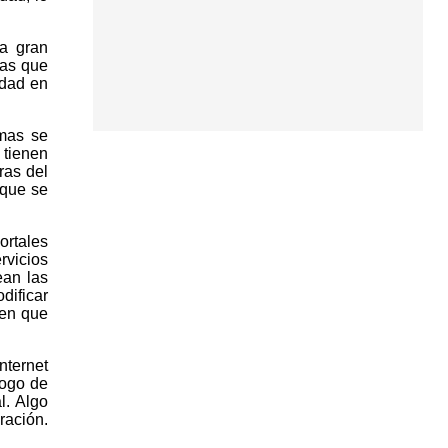
na gran
nas que
idad en
emas se
 tienen
ras del
nque se
ortales
rvicios
ean las
dificar
ben que
nternet
logo de
l. Algo
ración.