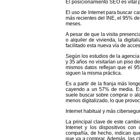
El posicionamiento SEO es vital p
El uso de Internet para buscar c
más recientes del INE, el 95% de 
meses.
A pesar de que la visita presenc
o alquiler de vivienda, la digit
facilitado esta nueva vía de acces
Según los estudios de la agencia
y 35 años no visitarían un piso d
mismos datos reflejan que el 9
siguen la misma práctica.
Es a partir de la franja más lon
cayendo a un 57% de media. Es
suele buscar sobre comprar o alq
menos digitalizado, lo que provoc
Internet habitual y más cibersegu
La principal clave de este camb
Internet y los dispositivos con
compañía, de hecho, indican qu
que va a comprar. Además, las ci