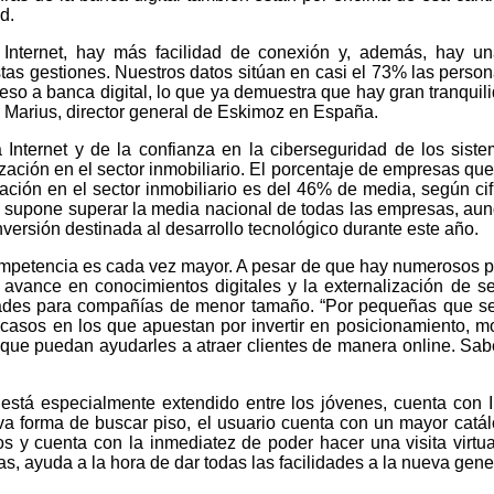
d.
 Internet, hay más facilidad de conexión y, además, hay u
stas gestiones. Nuestros datos sitúan en casi el 73% las perso
eso a banca digital, lo que ya demuestra que hay gran tranquil
e Marius, director general de Eskimoz en España.
Internet y de la confianza en la ciberseguridad de los sist
zación en el sector inmobiliario. El porcentaje de empresas que
zación en el sector inmobiliario es del 46% de media, según cif
supone superar la media nacional de todas las empresas, au
versión destinada al desarrollo tecnológico durante este año.
ompetencia es cada vez mayor. A pesar de que hay numerosos p
 avance en conocimientos digitales y la externalización de se
ades para compañías de menor tamaño. “Por pequeñas que s
asos en los que apuestan por invertir en posicionamiento, mo
s que puedan ayudarles a atraer clientes de manera online. Sa
está especialmente extendido entre los jóvenes, cuenta con I
va forma de buscar piso, el usuario cuenta con un mayor catá
 y cuenta con la inmediatez de poder hacer una visita virtua
as, ayuda a la hora de dar todas las facilidades a la nueva gene