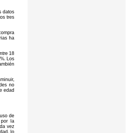
s datos
os tres
 compra
rias ha
ntre 18
6%. Los
también
minuir,
des no
de edad
 uso de
 por la
ada vez
dad, lo