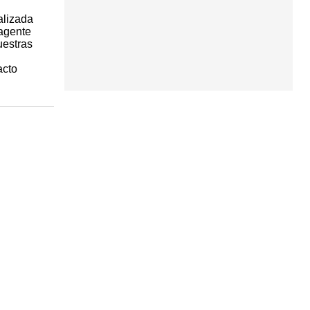
alizada
 agente
uestras
acto