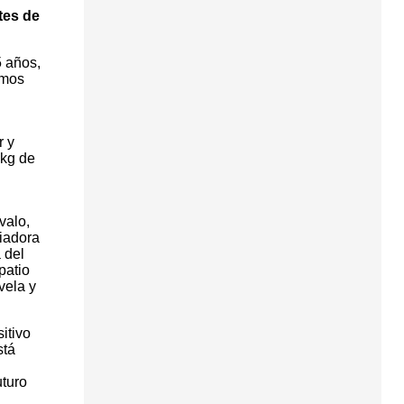
tes de
 años,
amos
r y
 kg de
valo,
liadora
 del
patio
vela y
itivo
stá
uturo