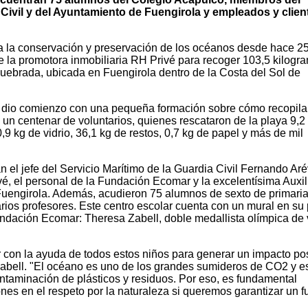
 Civil y del Ayuntamiento de Fuengirola y empleados y clien
 la conservación y preservación de los océanos desde hace 25
e la promotora inmobiliaria RH Privé para recoger 103,5 kilogr
quebrada, ubicada en Fuengirola dentro de la Costa del Sol de
, dio comienzo con una pequeña formación sobre cómo recopila
n un centenar de voluntarios, quienes rescataron de la playa 9,2
9 kg de vidrio, 36,1 kg de restos, 0,7 kg de papel y más de mil
n el jefe del Servicio Marítimo de la Guardia Civil Fernando Aré
ivé, el personal de la Fundación Ecomar y la excelentísima Auxi
uengirola. Además, acudieron 75 alumnos de sexto de primaria
ios profesores. Este centro escolar cuenta con un mural en su 
undación Ecomar: Theresa Zabell, doble medallista olímpica de 
con la ayuda de todos estos niños para generar un impacto pos
abell. "El océano es uno de los grandes sumideros de CO2 y e
taminación de plásticos y residuos. Por eso, es fundamental
nes en el respeto por la naturaleza si queremos garantizar un f