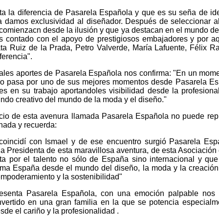
a la diferencia de Pasarela Española y que es su seña de id
a damos exclusividad al diseñador. Después de seleccionar a
comienzacn desde la ilusión y que ya destacan en el mundo de 
s contado con el apoyo de prestigiosos embajadores y por a
 Ruiz de la Prada, Petro Valverde, María Lafuente, Félix R
ferencia".
pales aportes de Pasarela Española nos confirma: "En un mom
a no pasa por uno de sus mejores momentos desde Pasarela E
es en su trabajo aportandoles visibilidad desde la profesiona
undo creativo del mundo de la moda y el diseño."
icio de esta avenura llamada Pasarela Española no puede repr
onada y recuerda:
 coincidí con Ismael y de ese encuentro surgió Pasarela Esp
la Presidenta de esta maravillosa aventura, de esta Asociación
a por el talento no sólo de España sino internacional y qu
ama España desde el mundo del diseño, la moda y la creació
empoderamiento y la sostenibilidad"
esenta Pasarela Española, con una emoción palpable nos d
ertido en una gran familia en la que se potencia especialm
e el cariño y la profesionalidad .