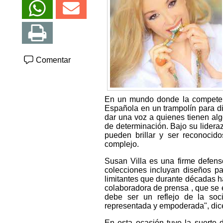
Comentar
En un mundo donde la competenci
Española en un trampolín para di
dar una voz a quienes tienen alg
de determinación. Bajo su lidera
pueden brillar y ser reconocid
complejo.
Susan Villa es una firme defens
colecciones incluyan diseños p
limitantes que durante décadas h
colaboradora de prensa , que se en
debe ser un reflejo de la soc
representada y empoderada", dice
En esta ocasión tuve la suerte d