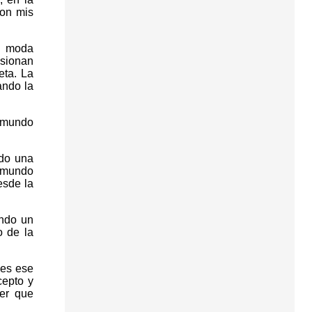
ron mis
a moda
usionan
eta. La
ando la
 mundo
ndo una
l mundo
esde la
endo un
o de la
 es ese
cepto y
er que