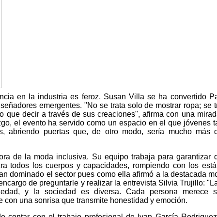
a en la industria es feroz, Susan Villa se ha convertido P
señadores emergentes. "No se trata solo de mostrar ropa; se t
o que decir a través de sus creaciones", afirma con una mirad
zgo, el evento ha servido como un espacio en el que jóvenes t
os, abriendo puertas que, de otro modo, sería mucho más dí
ora de la moda inclusiva. Su equipo trabaja para garantizar 
ara todos los cuerpos y capacidades, rompiendo con los est
an dominado el sector pues como ella afirmó a la destacada m
cargo de preguntarle y realizar la entrevista Silvia Trujillo: "
iedad, y la sociedad es diversa. Cada persona merece se
 con una sonrisa que transmite honestidad y emoción.
e contar con el trabajo profesional de Ivan García Rodriguez