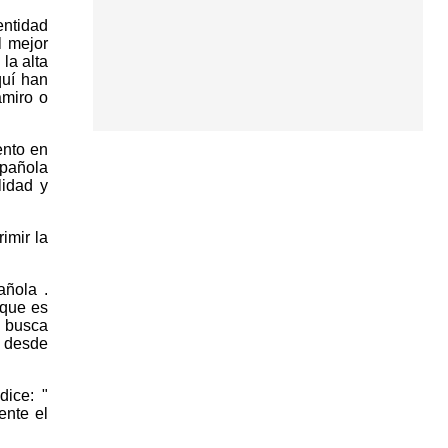
entidad
l mejor
la alta
quí han
amiro o
ento en
spañola
lidad y
imir la
añola .
 que es
e busca
n desde
ice: "
ente el