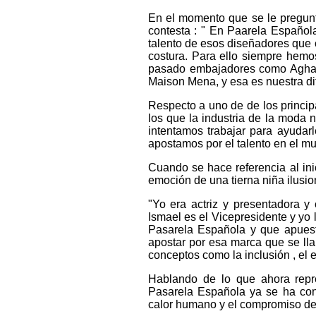
En el momento que se le pregunt
contesta : " En Paarela Español
talento de esos diseñadores que 
costura. Para ello siempre hemo
pasado embajadores como Aghata
Maison Mena, y esa es nuestra di
Respecto a uno de de los princi
los que la industria de la mod
intentamos trabajar para ayudarl
apostamos por el talento en el m
Cuando se hace referencia al in
emoción de una tierna niña ilusi
"Yo era actriz y presentadora y
Ismael es el Vicepresidente y yo 
Pasarela Española y que apuest
apostar por esa marca que se ll
conceptos como la inclusión , el 
Hablando de lo que ahora repr
Pasarela Española ya se ha conv
calor humano y el compromiso desd