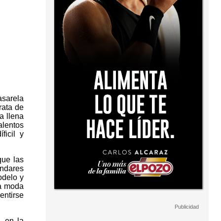
asarela
rata de
a llena
alentos
ficil y
que las
ándares
odelo y
La moda
ntirse
, en la