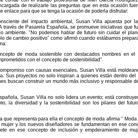
encargada de realizarle las preguntas que en esta ocasión fue
te enlace para que se tenga la ocasión de poderla disfrutar:
ciente del impacto ambiental, Susan Villa apuesta por l
A través de Pasarela Española, se promueve iniciativas que f
io ambiente. "No podemos hablar de futuro sin cuidar el plan
lo de cambio positivo" como afirmó cuando estábamos prepar
rma:
oncepto de moda sostenible con destacados nombres en el
prometidos con el concepto de sostenibilidad".
compromiso con causas esenciales, Susan Villa está moldea
ia. Sus proyectos no solo inspiran a quienes están dentro de
nes buscan construir un mundo más inclusivo y responsable d
pañola, Susan Villa no solo lidera un evento; está construy
o, la diversidad y la sostenibilidad son los pilares del futur
a que representa para ella el concepto de moda afirma " Moda
a mujer y los nuevos diseñadores se fundamentan en ese con
ete en ese concepto de inclusión y empderamiento de muj