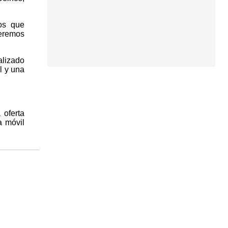
tos que
ueremos
alizado
l y una
 oferta
a móvil