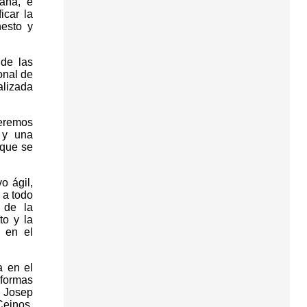
aña, e
icar la
nesto y
 de las
onal de
alizada
ueremos
 y una
 que se
o ágil,
 a todo
s de la
to y la
o en el
a en el
aformas
y Josep
Ceinos,