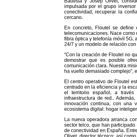
Bautista y Josep Olivet, cons
impulsada por el grupo inversor
conectividad, recuperar la conf
cercano.
En concreto, Floutel se define
telecomunicaciones. Nace como u
fibra óptica y telefonía móvil 5G,
24/7 y un modelo de relación con 
“Con la creación de Floutel no q
demostrar que es posible ofr
comunicación clara. Nuestra misió
ha vuelto demasiado complejo”, ex
El centro operativo de Floutel e
centrado en la eficiencia y la es
el territorio español, a travé
infraestructura de red.. Además,
innovación continua, con una v
ecosistema digital: hogar inteligen
La nueva operadora arranca con
sector telco, que han participado
de conectividad en España. Entre 
Olivet, director técnico; así com