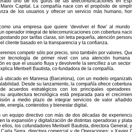
iderado uno de los gurús de las telecomunicaciones en Esp
 Manix Capital. La compañía nace con el propósito de simplif
ianza de los usuarios y ofrecer un servicio más humano, ho
 como una empresa que quiere ‘devolver el flow’ al mundo
n operador integral de telecomunicaciones con cobertura naci
 apostando por tarifas claras, sin letra pequeña, atención person
el cliente basado en la transparencia y la confianza.
ueremos competir sólo por precio, sino también por valores. Q
ecer tecnología de primer nivel con una atención humana
n es que el usuario fluya y devolverle la sencillez a un sector
plica Meritxell Bautista, co-fundadora de la compañía.
stá ubicado en Manresa (Barcelona), con un modelo organizativ
calabilidad. Desde su lanzamiento, la compañía ofrece cobertura
s de acuerdos estratégicos con los principales operadore
 su arquitectura tecnológica está preparada para el crecimien
isión a medio plazo de integrar servicios de valor añadid
te, energía, contenidos y bienestar digital.
 un equipo directivo con más de dos décadas de experienci
 en la expansión y digitalización de distintas operadoras y plat
ellos, los cofundadores Meritxell Bautista, directora General, 
o Carla Serra, directora comercial y de Operaciones; y Xavier 