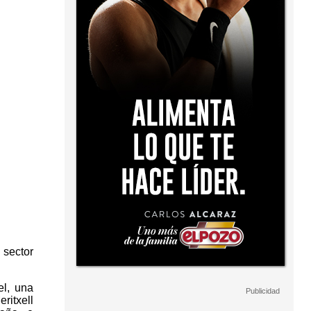
 sector
el, una
ritxell