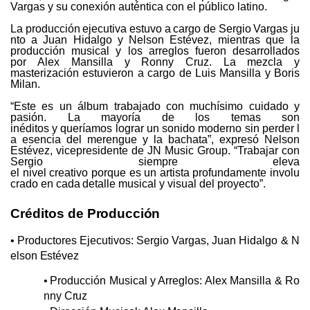
Vargas y su conexión auténtica con el público latino.
La
producción
ejecutiva
estuvo
a
cargo
de
Sergio
Vargas
ju
nto
a
Juan
Hidalgo
y
Nelson
Estévez, mientras que la
producción musical y los arreglos fueron desarrollados
por
Alex Mansilla y Ronny Cruz. La mezcla y
masterización estuvieron a cargo de Luis Mansilla y Boris
Milan.
“Este es un álbum trabajado con muchísimo cuidado y
pasión. La mayoría de los temas son
inéditos
y
queríamos
lograr
un
sonido
moderno
sin
perder
l
a
esencia
del
merengue
y
la
bachata”, expresó Nelson
Estévez, vicepresidente
de
JN Music
Group. “Trabajar con
Sergio siempre
eleva
el
nivel
creativo
porque
es
un
artista
profundamente
involu
crado
en
cada
detalle
musical
y
visual del proyecto”.
Créditos
de
Producción
•
Productores
Ejecutivos:
Sergio
Vargas,
Juan
Hidalgo
&
N
elson
Estévez
•
Producción
Musical
y
Arreglos:
Alex
Mansilla
&
Ro
nny
Cruz