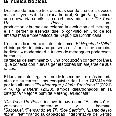
la música tropical.
Después de más de tres décadas siendo una de las voces
más influyentes de la música tropical, Sergio Vargas inicia
una nueva etapa artística con el lanzamiento de
“De Todo
Un Poco”
, una
producción
vibrante
que
celebra
la
evolución
del
merengu
e
sin
perder
la
esencia
que
lo
convirtió en uno de los
artistas más emblemáticos de República Dominicana.
Reconocido internacionalmente como
“El Negrito de Villa”
,
el intérprete dominicano presenta un álbum que combina
tradición y modernidad a través de merengues poderosos,
bachatas
cargadas
de
sentimiento
y
una
producción
contemporánea
que
conecta
con
nuevas
generaciones sin alejarse de sus
raíces.
El
lanzamiento
llega
en
uno
de
los
momentos
más
importa
ntes
de
su
carrera,
tras
conquistar
dos Latin GRAMMY®
por los álbumes
“Es Merengue ¿Algún Problema?”
(2021)
y
“A Mi Manera”
(2023), ambos galardonados en la
categoría “Mejor Álbum de Merengue/Bachata”..
“De Todo Un Poco”
incluye temas como
“El Intruso”
en
versiones merengue y bachata,
“Sabotaje”
,
“Pensando
en
Ti”
,
“Soy
Sergio”
y
“Llanto
de
Ho
mbre”
,
reafirmando
la
capacidad interpretativa de Sergio