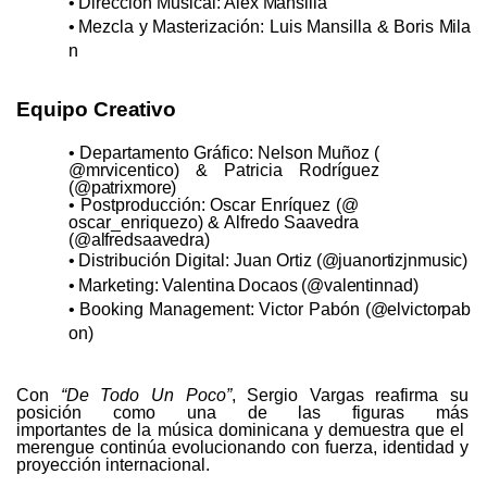
•
Dirección
Musical:
Alex
Mansilla
•
Mezcla
y
Masterización:
Luis
Mansilla
&
Boris
Mila
n
Equipo
Creativo
•
Departamento
Gráfico:
Nelson
Muñoz
(
@mrvicentico)
&
Patricia
Rodríguez
(@patrixmore)
•
Postproducción:
Oscar
Enríquez
(@
oscar_enriquezo)
&
Alfredo
Saavedra
(@alfredsaavedra)
•
Distribución
Digital:
Juan
Ortiz
(@juanortizjnmusic)
•
Marketing:
Valentina
Docaos
(@valentinnad)
•
Booking
Management:
Victor
Pabón
(@elvictorpab
on)
Con
“De Todo Un Poco”
, Sergio
Vargas reafirma su
posición como una de las figuras más
importantes
de
la
música
dominicana
y
demuestra
que
el
merengue
continúa
evolucionando
con fuerza, identidad y
proyección internacional.