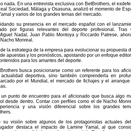
 nada. En una entrevista exclusiva con BetBrothers, el exdef
 Real Sociedad, Málaga y Osasuna, analizó el momento de Es
amal y varios de los grandes temas del mercado.
olidando su presencia en el mercado español con el lanzami
ado por figuras relevantes del deporte profesional. Tras
Miguel Nadal, Juan Pablo Montoya y Riccardo Patrese, ahor
al Nacho Monreal.
 de la estrategia de la empresa para evolucionar su propuesta d
 de apuestas y los pronósticos, apostando por un enfoque editor
ontenidos para los amantes del deporte.
tBrothers busca posicionarse como un referente para los afic
actualidad deportiva, sino también comprenderla en profu
rcado por el Mundial, el mercado de fichajes y el arranque
as.
un punto de encuentro para el aficionado que busca algo 
tbol desde dentro. Contar con perfiles como el de Nacho Monr
experiencia y una visión diferencial sobre los grandes te
thers.
e su visión sobre algunos de los protagonistas actuales del
xjugador destaca el impacto de Lamine Yamal, al que consi