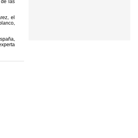
 de las
rez, el
blanco,
España,
experta