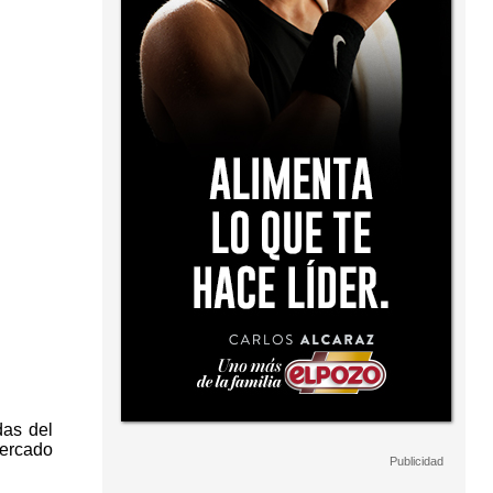
das del
mercado