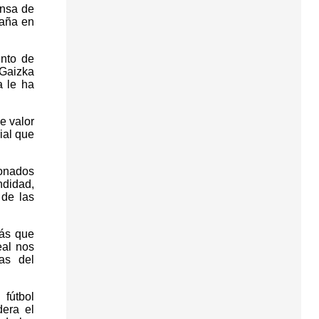
ensa de
paña en
ento de
 Gaizka
a le ha
e valor
ial que
ionados
ndidad,
 de las
más que
eal nos
mas del
 fútbol
dera el