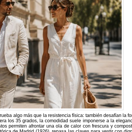
ueba algo más que la resistencia física: también desafían la f
era los 35 grados, la comodidad suele imponerse a la eleganc
stos permiten afrontar una ola de calor con frescura y compost
istórica de Madrid (1926), repasa las claves para vestir con dig