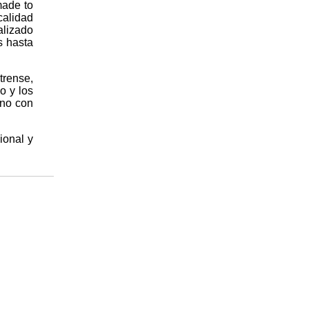
made to
calidad
alizado
s hasta
rense,
o y los
ano con
cional y