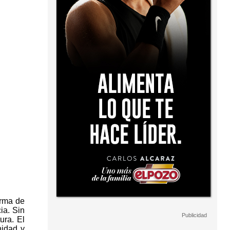
orma de
ia. Sin
ura. El
nidad y