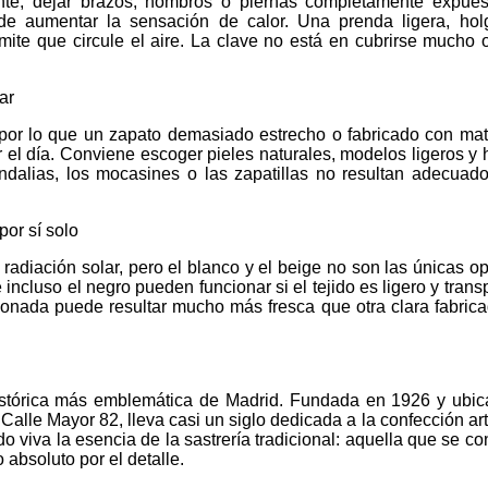
nte, dejar brazos, hombros o piernas completamente expue
de aumentar la sensación de calor. Una prenda ligera, ho
rmite que circule el aire. La clave no está en cubrirse mucho 
ar
, por lo que un zapato demasiado estrecho o fabricado con mat
r el día. Conviene escoger pieles naturales, modelos ligeros y
ndalias, los mocasines o las zapatillas no resultan adecuad
por sí solo
a radiación solar, pero el blanco y el beige no son las únicas o
 incluso el negro pueden funcionar si el tejido es ligero y trans
onada puede resultar mucho más fresca que otra clara fabric
a histórica más emblemática de Madrid. Fundada en 1926 y ubi
 Calle Mayor 82, lleva casi un siglo dedicada a la confección ar
viva la esencia de la sastrería tradicional: aquella que se co
 absoluto por el detalle.