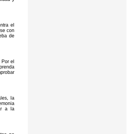
ntra el
rse con
ueba de
 Por el
 prenda
mprobar
les, la
remonia
ar a la