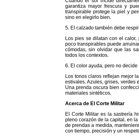
Cuando el sol incide directame
garantiza mayor frescura y pue
transpirable protege la piel y pe
sino en elegirlo bien.
5. El calzado también debe respir
Los pies se dilatan con el calor
poco transpirables puede arruina
cómodas, sin olvidar que las sa
todos los contextos.
6. El color ayuda, pero no decide 
Los tonos claros reflejan mejor l
estivales. Azules, grises, verdes e
Una prenda oscura bien confecci
materiales sintéticos.
Acerca de El Corte Militar
El Corte Militar es la sastrerí
pleno corazón de la capital, en la
de prendas a medida, manteniendo 
con tiempo, precisión y un respeto