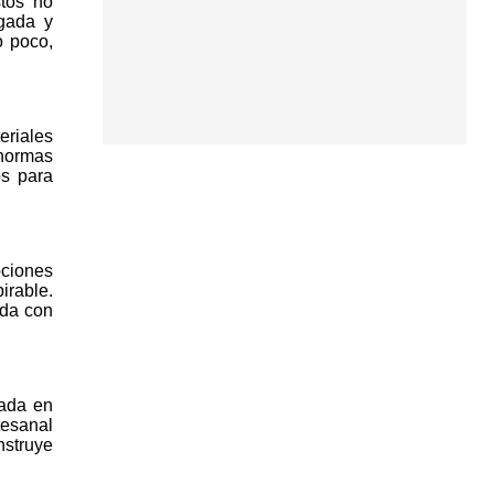
stos no
lgada y
o poco,
eriales
 hormas
os para
pciones
pirable.
ada con
cada en
tesanal
nstruye