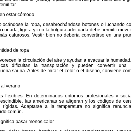
emilitar
 en estar cómodo
olocándose la ropa, desabrochándose botones o luchando co
n cortada, ligera y con la holgura adecuada debe permitir move
 más calurosos. Vestir bien no debería convertirse en una pr
antidad de ropa
 favorecen la circulación del aire y ayudan a evacuar la humedad.
ticas dificultan la transpiración y pueden convertir una
ueña sauna. Antes de mirar el color o el diseño, conviene co
 al verano
lexibles. En determinados entornos profesionales y socia
escindible, las americanas se aligeran y los códigos de ce
 rígidas. Adaptarse a la temperatura no significa renunci
tido común.
ignifica pasar menos calor