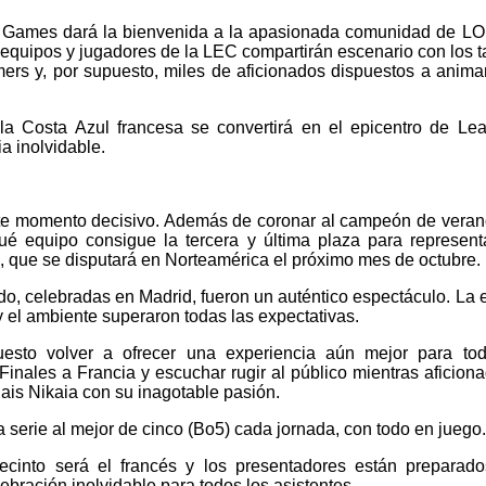
t Games dará la bienvenida a la apasionada comunidad de LO
 equipos y jugadores de la LEC compartirán escenario con los t
amers y, por supuesto, miles de aficionados dispuestos a anima
e la Costa Azul francesa se convertirá en el epicentro de Le
a inolvidable.
te momento decisivo. Además de coronar al campeón de veran
ué equipo consigue la tercera y última plaza para represent
 que se disputará en Norteamérica el próximo mes de octubre.
, celebradas en Madrid, fueron un auténtico espectáculo. La 
y el ambiente superaron todas las expectativas.
sto volver a ofrecer una experiencia aún mejor para tod
Finales a Francia y escuchar rugir al público mientras aficion
ais Nikaia con su inagotable pasión.
a serie al mejor de cinco (Bo5) cada jornada, con todo en juego.
recinto será el francés y los presentadores están preparad
ebración inolvidable para todos los asistentes.