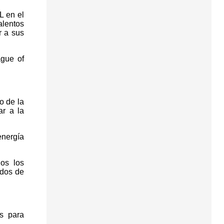
L en el
alentos
r a sus
ague of
o de la
ar a la
energía
os los
ados de
os para