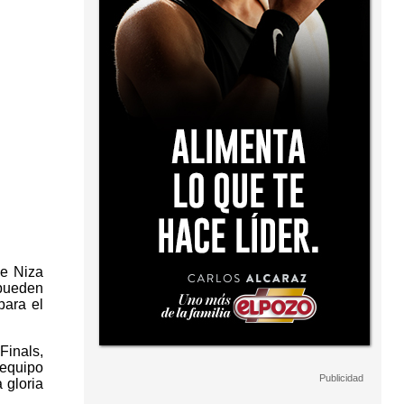
de Niza
 pueden
para el
Finals,
 equipo
 gloria