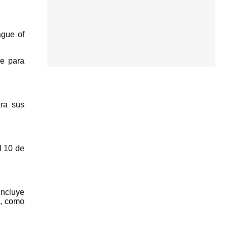
ague of
se para
ra sus
l 10 de
incluye
s, como