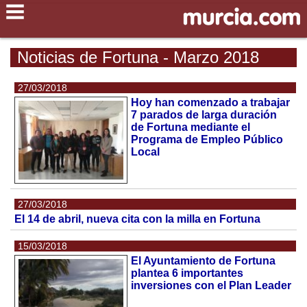
Noticias de Fortuna - Marzo 2018
27/03/2018
Hoy han comenzado a trabajar
7 parados de larga duración
de Fortuna mediante el
Programa de Empleo Público
Local
27/03/2018
El 14 de abril, nueva cita con la milla en Fortuna
15/03/2018
El Ayuntamiento de Fortuna
plantea 6 importantes
inversiones con el Plan Leader