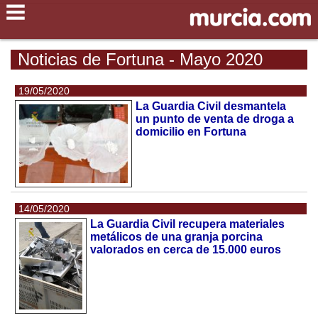
Noticias de Fortuna - Mayo 2020
19/05/2020
La Guardia Civil desmantela
un punto de venta de droga a
domicilio en Fortuna
14/05/2020
La Guardia Civil recupera materiales
metálicos de una granja porcina
valorados en cerca de 15.000 euros