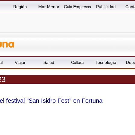
Región
Mar Menor
Guía Empresas
Publicidad
Cont
al
Viajar
Salud
Cultura
Tecnología
Depo
23
l festival "San Isidro Fest" en Fortuna