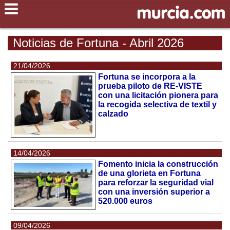
Noticias de Fortuna - Abril 2026
21/04/2026
Fortuna se incorpora a la
prueba piloto de RE-VISTE
con una licitación pionera para
la recogida selectiva de textil y
calzado
14/04/2026
Fomento inicia la construcción
de una glorieta en Fortuna
para reforzar la seguridad vial
con una inversión superior a
520.000 euros
09/04/2026