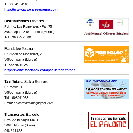
T.: 968 418 418
http://www.autocaresespuna.com/
Distribuciones Olivares
Pol. Ind. Los Romerales - Par. 75
30520 Apart. 340 - Jumilla (Murcia)
Telf.: 968 75 73 80
Mandalop Totana
C/ Virgen de Monserrat, 25
30850 Totana (Murcia)
T.: 868 45 19 28
https://www.facebook.com/paqueteria.totana
Taxi Totana Salva Romero
C/ Prietos, 11
30850 Totana (Murcia)
Telf.: 608961953
Email: salvataxitotana@gmail.com
Transportes Barcelo
Ctra. de Beniajan Km. 1
30011 Murcia (Spain)
968 344 833