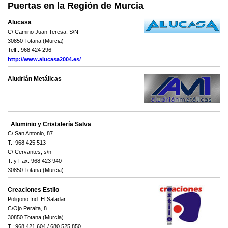
Puertas en la Región de Murcia
Alucasa
C/ Camino Juan Teresa, S/N
30850 Totana (Murcia)
Telf.: 968 424 296
http://www.alucasa2004.es/
Aludrián Metálicas
Aluminio y Cristalería Salva
C/ San Antonio, 87
T.: 968 425 513
C/ Cervantes, s/n
T. y Fax: 968 423 940
30850 Totana (Murcia)
Creaciones Estilo
Poligono Ind. El Saladar
C/Ojo Peralta, 8
30850 Totana (Murcia)
T.: 968 421 604 / 680 525 850