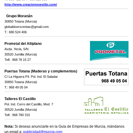
http://www.creacionesestilo.com/
Grupo Moranán
30850 Totana (Murcia)
globaldoorsventas@gmail.com
T.: 680 524 406
Prometal del Altiplano
Avda. Yecla, S/N
30520 Jumilla (Murcia)
Telf.: 968 78 15 27
Puertas Totana (Maderas y complementos)
C/ La Higuera P4. Pol. Ind. El Saladar
30850 Totana (Murcia)
T.: 968 49 05 04
Talleres El Castillo
Pol. Ind. Cerro del Castillo, Mod. 7
30520 Jumilla (Murcia)
Telf.: 968 780 315
Nota:
Si deseas anunciarte en la Guía de Empresas de Murcia, mándanos
un email a:
publicidad@murcia.com