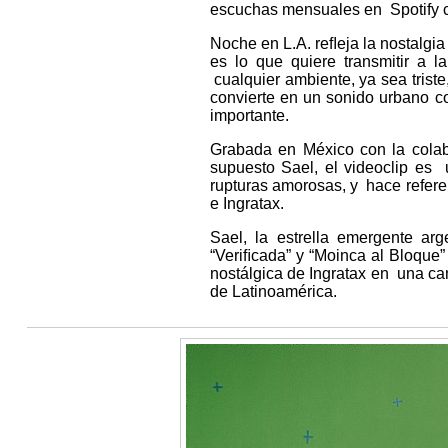
escuchas mensuales en Spotify c
Noche en L.A. reﬂeja la nostalgi
es lo que quiere transmitir a 
cualquier ambiente, ya sea triste,
convierte en un sonido urbano co
importante.
Grabada en México con la colab
supuesto Sael, el videoclip es
rupturas amorosas, y hace referen
e Ingratax.
Sael, la estrella emergente ar
“Veriﬁcada” y “Moinca al Bloque” 
nostálgica de Ingratax en una c
de Latinoamérica.