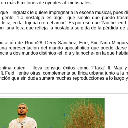
on más 6 millones de oyentes al mensuales.
a que Ingratax le quiere impregnar a la escena musical, pues d
la gente: “La nostalgia es algo que siento que puedo trasm
 feliz; en la lujuria o en el amor”. Es por eso que “Noche en L.
n una letra que reﬂeja la nostalgia surgida de la pérdida de 
oración de Room28, Derry Sánchez, Erre, Six, Nina Mingue
 una representación del mundo apocalíptico que puede darse
cia a dos mundos distintos -el día y la noche- en la que habit
gentina quien lleva consigo éxitos como “Flaca” ft. Mau y
ft. Feid entre otras, complementa su lírica urbana junto a la 
anción que sin duda sumará muchas reproducciones a lo largo 