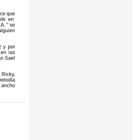
ice que
itir en
A. “ se
alguien
z y por
 en las
an Sael
 Ricky,
melodía
y ancho