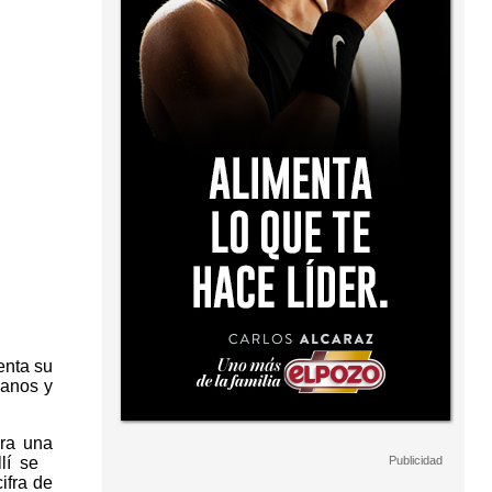
enta su
banos y
ra una
allí se
ifra de