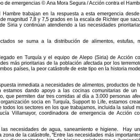
uipo de emergencias © Ana Mora Segura / Acción contra el Hamb
l Hambre trabajan en la respuesta a esta emergencia desd
de magnitud 7,8 y 7,5 grados en la escala de Richter que sac
 de Siria y continúan atendiendo a las necesidades prioritaria
ctados se suma a la distribución de alimentos, estufas, 
egado en Turquía y el equipo de Alepo (Siria) de Acción co
es más prioritarias de la población afectada por los terremo
os países, la peor catástrofe de este tipo en la historia mod
uesta inmediata a necesidades de alimentos, productos de h
én estamos dando apoyo a las cocinas comunitarias de un 
to, que permiten dar tres comidas al día a 3.000 personas afe
rganización socia en Turquía, Support to Life, estamos cre
todos los sectores en los que trabajamos, incluida la salud m
Lucía Villamayor, coordinadora de emergencia de Acción co
y las necesidades de agua, saneamiento e higiene. Hay un
a zona de la catástrofe, “Entre las necesidades más importante