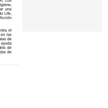
ón. Los
giene,
zar una
o Life,
 Acción
ntra el
 en las
atas de
a ayuda
kits de
ndas de