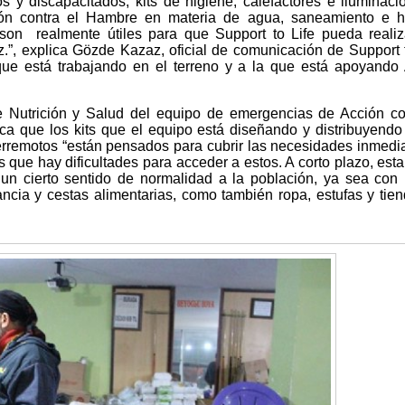
 y discapacitados, kits de higiene, calefactores e iluminaci
ión contra el Hambre en materia de agua, saneamiento e hi
 son realmente útiles para que Support to Life pueda reali
.”, explica Gözde Kazaz, oficial de comunicación de Support t
que está trabajando en el terreno y a la que está apoyando
e Nutrición y Salud del equipo de emergencias de Acción co
ica que los kits que el equipo está diseñando y distribuyendo
erremotos “están pensados para cubrir las necesidades inmedi
s que hay dificultades para acceder a estos. A corto plazo, est
 un cierto sentido de normalidad a la población, ya sea con 
ancia y cestas alimentarias, como también ropa, estufas y tie