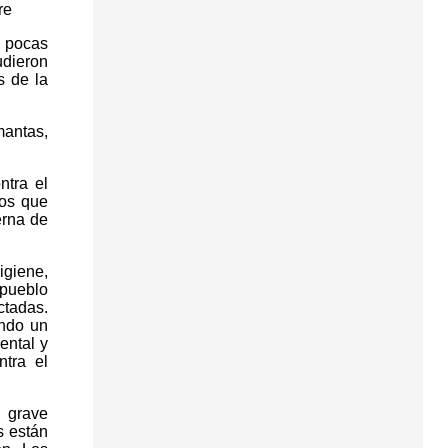
re
e pocas
udieron
s de la
mantas,
ntra el
tos que
erna de
igiene,
pueblo
ctadas.
ando un
ental y
ntra el
 grave
s están