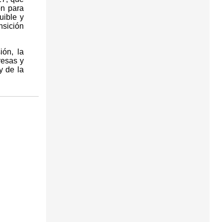
ón para
uible y
nsición
ión, la
resas y
y de la