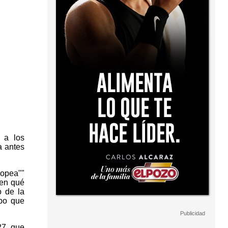
 a los
a antes
ropea""
 en qué
o de la
mpo que
27, que