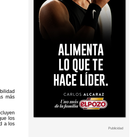
ilidad
as más
ncluyen
que los
d a los