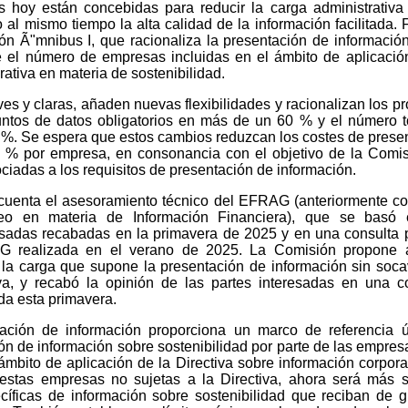
 hoy están concebidas para reducir la carga administrativa
l mismo tiempo la alta calidad de la información facilitada.
ión Ã"mnibus I, que racionaliza la presentación de informació
e el número de empresas incluidas en el ámbito de aplicació
rativa en materia de sostenibilidad.
s y claras, añaden nuevas flexibilidades y racionalizan los p
ntos de datos obligatorios en más de un 60 % y el número t
 %. Se espera que estos cambios reduzcan los costes de prese
 % por empresa, en consonancia con el objetivo de la Comi
ciadas a los requisitos de presentación de información.
cuenta el asesoramiento técnico del EFRAG (anteriormente c
o en materia de Información Financiera), que se basó 
resadas recabadas en la primavera de 2025 y en una consulta 
G realizada en el verano de 2025. La Comisión propone a
 la carga que supone la presentación de información sin soca
tiva, y recabó la opinión de las partes interesadas en una c
da esta primavera.
ación de información proporciona un marco de referencia 
ón de información sobre sostenibilidad por parte de las empre
bito de aplicación de la Directiva sobre información corpora
 estas empresas no sujetas a la Directiva, ahora será más s
ecíficas de información sobre sostenibilidad que reciban de 