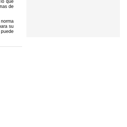
 lo que
enas de
a norma
para su
e puede