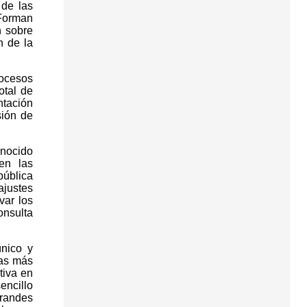
 de las
 Forman
n sobre
n de la
rocesos
otal de
ntación
sión de
onocido
en las
pública
justes
var los
onsulta
único y
sas más
tiva en
encillo
grandes