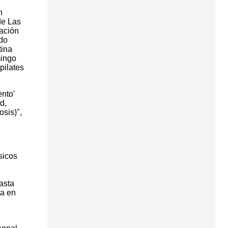
n
de Las
mación
ndo
tina
mingo
pilates
ento'
d,
sis)",
sicos
asta
ta en