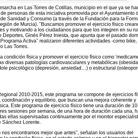
marcha en Las Torres de Cotillas, municipio en el que ya se ha
 de personas de esta iniciativa promovida por el Ayuntamiento 
ía de Sanidad y Consumo (a través de la Fundación para la For
Región de Murcia). "Buscamos promover el ejercicio físico crea
les y motivando a los ciudadanos para que los integren en su ru
 de Deportes, Ginés Pérez Iniesta, que apunta que el pasado do
"Programa Activa" realizaron diferentes actividades -como bike, 
o Las Torres.
la condición física y promover el ejercicio físico como 'medicam
as diversas patologías cardiovasculares y metabólicas (obesida
ole psicológico (depresión, ansiedad…) o estructural (osteoporo
egional 2010-2015, este programa se compone de ejercicios fí
ad, coordinación y equilibrio, que buscan una mejora coherente y
sica. Este programa de ejercicio físico tiene una duración de 10
res sesiones por semana, de una hora de duración cada una, h
das ellas supervisadas continuamente por el monitor especialis
ge Sánchez Lorente.
ico nos encontramos mejor que antes", señalan los usuarios del