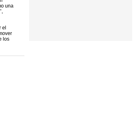
ón
mo una
",
 el
omover
e los