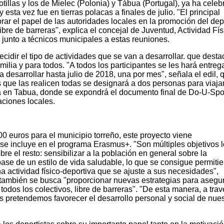
illas y los de Mielec (Polonia) y Tábua (Portugal), ya ha cele
esta vez fue en tierras polacas a finales de julio. "El principal
orar el papel de las autoridades locales en la promoción del dep
bre de barreras", explica el concejal de Juventud, Actividad Fís
 junto a técnicos municipales a estas reuniones.
ecidir el tipo de actividades que se van a desarrollar. que dest
amilia y para todos. "A todos los participantes se les hará entreg
 desarrollar hasta julio de 2018, una por mes", señala el edil, 
s que las realicen todas se designará a dos personas para viajar
rá en Tabua, donde se expondrá el documento final de Do-U-Spor
ciones locales.
0 euros para el municipio torreño, este proyecto viene
e incluye en el programa Erasmus+. "Son múltiples objetivos 
re el resto: sensibilizar a la población en general sobre la
ase de un estilo de vida saludable, lo que se consigue permiti
 actividad físico-deportiva que se ajuste a sus necesidades",
también se busca "proporcionar nuevas estrategias para asegu
todos los colectivos, libre de barreras". "De esta manera, a tra
vas pretendemos favorecer el desarrollo personal y social de nue