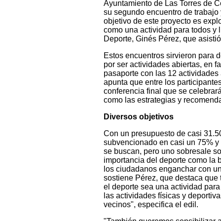
Ayuntamiento de Las Torres de Cot
su segundo encuentro de trabajo y 
objetivo de este proyecto es expl
como una actividad para todos y li
Deporte, Ginés Pérez, que asistió
Estos encuentros sirvieron para d
por ser actividades abiertas, en f
pasaporte con las 12 actividades a
apunta que entre los participante
conferencia final que se celebra
como las estrategias y recomenda
Diversos objetivos
Con un presupuesto de casi 31.50
subvencionado en casi un 75% y s
se buscan, pero uno sobresale sob
importancia del deporte como la b
los ciudadanos enganchar con una
sostiene Pérez, que destaca que 
el deporte sea una actividad para 
las actividades físicas y deporti
vecinos", especifica el edil.