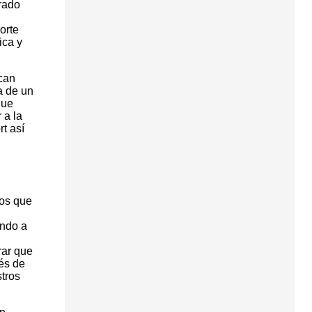
brado
orte
ica y
acan
a de un
que
 a la
t así
los que
endo a
rar que
vés de
stros