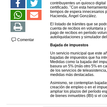
contribuyentes un quiosco digital p
certificado. "Con esta herramient
tiempos de espera innecesarios p
Hacienda, Ángel González.
El listado de trámites que se pod
cuenta de recibos en voluntaria y
pago de recibos en período volun
autoliquidaciones y simulador de
Comentar
Bajada de impuestos
Un servicio municipal que este a
bajadas de impuestos que ha intr
Medidas como la bajada del impues
basura un 5% (más otro 5% en caso
de los servicios de teleasistenci
medidas más destacadas.
Asimismo, se contemplan bajadas d
creación de empleo o en el impue
ampliar los plazos del período es
de bienes inmuebles (IBI) si el c