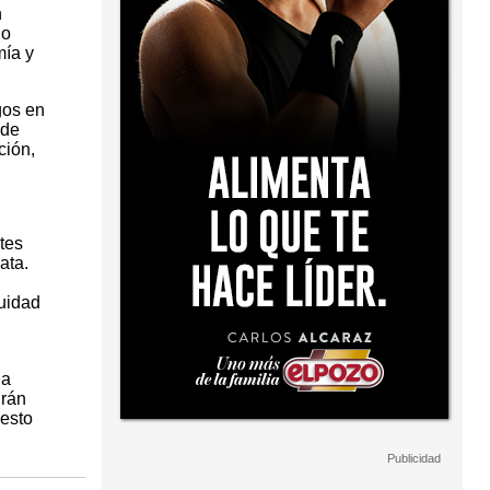
n
do
mía y
gos en
 de
ción,
tes
ata.
tuidad
la
drán
uesto