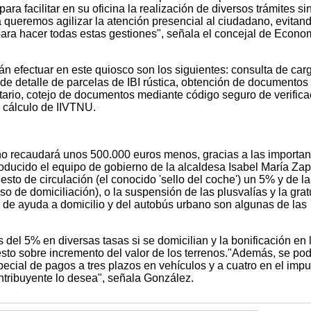
ara facilitar en su oficina la realización de diversos trámites si
a queremos agilizar la atención presencial al ciudadano, evitan
ara hacer todas estas gestiones", señala el concejal de Econo
rán efectuar en este quiosco son los siguientes: consulta de car
 de detalle de parcelas de IBI rústica, obtención de documentos
tario, cotejo de documentos mediante código seguro de verifica
l cálculo de IIVTNU.
ño recaudará unos 500.000 euros menos, gracias a las importan
oducido el equipo de gobierno de la alcaldesa Isabel María Zap
to de circulación (el conocido 'sello del coche') un 5% y de la
 de domiciliación), o la suspensión de las plusvalías y la gra
a, de ayuda a domicilio y del autobús urbano son algunas de las
el 5% en diversas tasas si se domicilian y la bonificación en 
sto sobre incremento del valor de los terrenos."Además, se po
pecial de pagos a tres plazos en vehículos y a cuatro en el imp
ontribuyente lo desea", señala González.