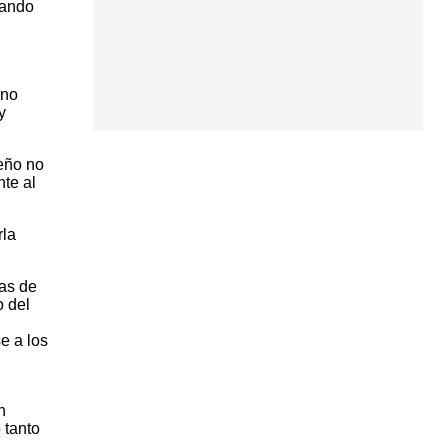
mando
rno
y
eño no
te al
rla
sas de
o del
e a los
n
 tanto