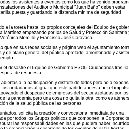
 todos los asistentes a eventos como los que ha venido progra
instalaciones del Auditorio Municipal "Juan Baño" deben estar
arilla puesta y guardando la distancia mínima de seguridad
do a la torera hasta los propios concejales del Equipo de gobie
dia Martínez empezando por los de Salud y Protección Sanitaria 
Verónica Morcillo y Francisco José Caravaca.
 que en sus redes sociales y página web el ayuntamiento torr
 y de plano general del público apretado, amontonado y asisten
jemplo.
r el desastre el Equipo de Gobierno PSOE-Ciudadanos tras lia
espera de respuesta.
 abiertas a la participación y disfrute de todos pero no a expen
e los ciudadanos al igual que este partido apuesta por el impuls
o apoyando el despegue de empresas del sector azotadas por los
de la pandemia pero una cosa no quita la otra, como es ateners
ión de la salud pública de las personas.
untados, solicita la creación y convocatoria inmediata de una
ada por todos los Grupos políticos que componen la Corporació
depurar las responsabilidades en las que pudiera haber incurrido
 la organización y desarrollo de los eventos de estas fiestas