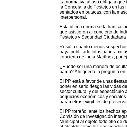
La normativa al uso obliga a que
la Concejalía de Festejos en las 
sentados en butacas, con la masc
interpersonal.
Esta última norma se la han salta
que asistieron al concierto de In
Festejos y Seguridad Ciudadana 
Resulta cuanto menos sospechoso
haya publicado fotos panorámicas
concierto de India Martínez, por e
¿Puede ser una manera de oculta
parda? Ahí queda la pregunta en 
El PP está a favor de unas fiestas
poner en serio riesgo las vidas d
sector cultural y del espectácul
perjuicios económicos y sociales 
parámetros exigibles de preservac
El PP torreño, ante los hechos ap
Comisión de Investigación integr
Municipal al objeto todo ello de 
el Alcalde como los encargados de