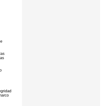
de
las
las
o
egridad
 marco