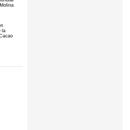
 Molina
on
 la
s Cacao