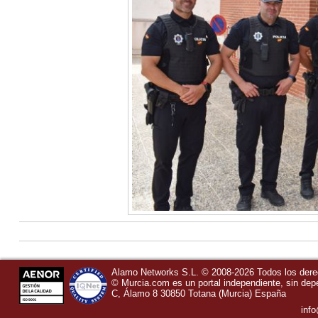
Alamo Networks S.L. © 2008-2026 Todos los der
©
Murcia.com
es un portal independiente, sin de
C, Álamo 8
30850
Totana
(Murcia)
España
inf