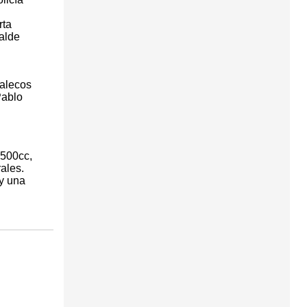
rta
alde
halecos
Pablo
 500cc,
ales.
 y una