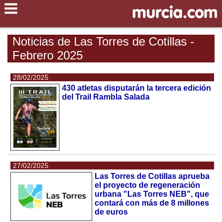
Noticias de Las Torres de Cotillas -
Febrero 2025
28/02/2025
430 atletas disputarán la tercera edición
del Trail Rambla Salada
27/02/2025
Las Torres de Cotillas aprueba
el proyecto de regeneración
urbana "Las Torres NEB", que
contará con más de 8 millones
de euros