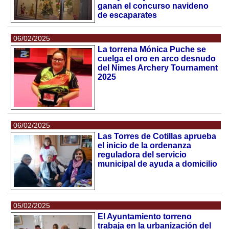
ganan el concurso navideno
de escaparates
06/02/2025
La torrena Mónica Puche se
cuelga el oro en arco desnudo
del Nimes Archery Tournament
2025
06/02/2025
Las Torres de Cotillas aprueba
el inicio de la ordenanza
reguladora del servicio
municipal de ayuda a domicilio
05/02/2025
El Ayuntamiento torreno
trabaja en la urbanización del