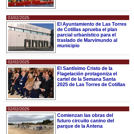
03/02/2025
El Ayuntamiento de Las Torres
de Cotillas aprueba el plan
parcial urbanístico para el
traslado de Marvimundo al
municipio
02/02/2025
El Santísimo Cristo de la
Flagelación protagoniza el
cartel de la Semana Santa
2025 de Las Torres de Cotillas
02/02/2025
Comienzan las obras del
futuro circuito canino del
parque de la Antena