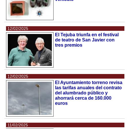
12/02/2025
El Tejuba triunfa en el festival
de teatro de San Javier con
tres premios
12/02/2025
El Ayuntamiento torreno revisa
las tarifas anuales del contrato
del alumbrado público y
ahorrará cerca de 160.000
euros
11/02/2025