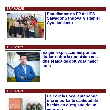
13/02/2025
Estudiantes de FP del IES
Salvador Sandoval visitan el
Ayuntamiento
13/02/2025
Exigen explicaciones por las
dudas sobre la oposición en la
que el alcalde obtuvo la mejor
nota
12/02/2025
La Policía Local aprehende
una importante cantidad de
hachís en el registro de un
vehículo