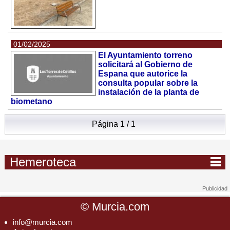
01/02/2025
El Ayuntamiento torreno
solicitará al Gobierno de
Espana que autorice la
consulta popular sobre la
instalación de la planta de
biometano
Página 1 / 1
Hemeroteca
©
Murcia.com
info@murcia.com