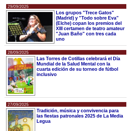
29/09/2025
Los grupos "Trece Gatos"
(Madrid) y "Todo sobre Eva"
(Elche) copan los premios del
XIII certamen de teatro amateur
"Juan Baño" con tres cada
uno
28/09/2025
Las Torres de Cotillas celebrará el Día
Mundial de la Salud Mental con la
cuarta edición de su torneo de fútbol
inclusivo
27/09/2025
Tradición, música y convivencia para
las fiestas patronales 2025 de La Media
Legua