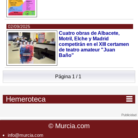
02/09/2025
Cuatro obras de Albacete,
Motril, Elche y Madrid
competirán en el XIII certamen
de teatro amateur "Juan
Baño"
Página 1 / 1
Hemeroteca
©
Murcia.com
info@murcia.com