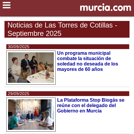
Noticias de Las Torres de Cotillas -
Septiembre 2025
30/09/2025
Un programa municipal
combate la situación de
soledad no deseada de los
mayores de 60 años
29/09/2025
La Plataforma Stop Biogás se
reúne con el delegado del
Gobierno en Murcia