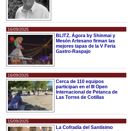
16/09/2025
BLITZ, Ágora by Shinmai y
Mesón Artesano firman las
mejores tapas de la V Feria
Gastro-Raspajo
16/09/2025
Cerca de 110 equipos
participan en el III Open
Internacional de Petanca de
Las Torres de Cotillas
15/09/2025
La Cofradía del Santísimo