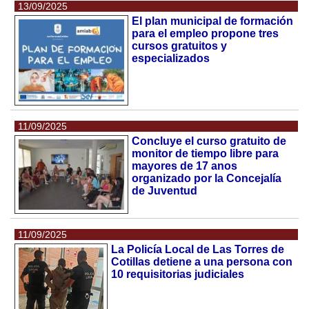
13/09/2025
El plan municipal de formación
para el empleo propone tres
cursos gratuitos y
especializados
11/09/2025
Concluye el curso gratuito de
monitor de tiempo libre para
mayores de 17 anos
organizado por la Concejalía
de Juventud
11/09/2025
La Policía Local de Las Torres de
Cotillas detiene a una persona con
10 requisitorias judiciales