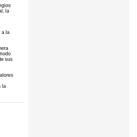
egios
l, la
 a la
mera
riodo
te sus
alores
 la