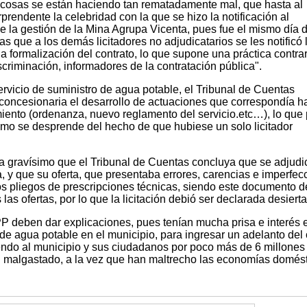
 cosas se están haciendo tan rematadamente mal, que hasta al
prendente la celebridad con la que se hizo la notificación al
de la gestión de la Mina Agrupa Vicenta, pues fue el mismo día d
s que a los demás licitadores no adjudicatarios se les notificó 
a formalización del contrato, lo que supone una práctica contrar
scriminación, informadores de la contratación pública".
servicio de suministro de agua potable, el Tribunal de Cuentas
 concesionaria el desarrollo de actuaciones que correspondía h
iento (ordenanza, nuevo reglamento del servicio.etc…), lo que 
omo se desprende del hecho de que hubiese un solo licitador
lta gravísimo que el Tribunal de Cuentas concluya que se adjudi
 y que su oferta, que presentaba errores, carencias e imperfec
os pliegos de prescripciones técnicas, siendo este documento d
as ofertas, por lo que la licitación debió ser declarada desierta
PP deben dar explicaciones, pues tenían mucha prisa e interés 
 de agua potable en el municipio, para ingresar un adelanto del
ndo al municipio y sus ciudadanos por poco más de 6 millones
n malgastado, a la vez que han maltrecho las economías domést