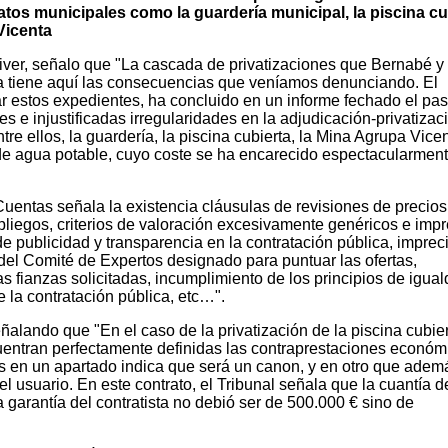
tos municipales como la guardería municipal, la piscina cu
Vicenta
liver, señalo que "La cascada de privatizaciones que Bernabé y
ya tiene aquí las consecuencias que veníamos denunciando. El
zar estos expedientes, ha concluido en un informe fechado el pa
s e injustificadas irregularidades en la adjudicación-privatizac
tre ellos, la guardería, la piscina cubierta, la Mina Agrupa Vicen
 de agua potable, cuyo coste se ha encarecido espectacularmen
 Cuentas señala la existencia cláusulas de revisiones de precios
 pliegos, criterios de valoración excesivamente genéricos e impr
de publicidad y transparencia en la contratación pública, imprec
r del Comité de Expertos designado para puntuar las ofertas,
las fianzas solicitadas, incumplimiento de los principios de igua
 la contratación pública, etc…".
ñalando que "En el caso de la privatización de la piscina cubier
entran perfectamente definidas las contraprestaciones económ
es en un apartado indica que será un canon, y en otro que adem
del usuario. En este contrato, el Tribunal señala que la cuantía d
a garantía del contratista no debió ser de 500.000 € sino de