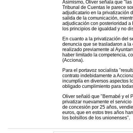
Asimismo, Oliver señala que "las
Tribunal de Cuentas le parece sor
adjudicatario en la privatización 
salida de la comunicación, mientra
adjudicación con posterioridad a l
los principios de igualdad y no di
En cuanto a la privatización del 
denuncia que se trasladaron a la
realizado previamente al Ayuntam
haber limitado la competencia, c
(Acciona).
Para el portavoz socialista "resu
contrato indebidamente a Acciona,
incumplía en diversos aspectos l
obligado cumplimiento para todas l
Oliver señaló que "Bernabé y el 
privatizar nuevamente el servicio
de concesión por 25 años, vendie
euros, que en estos tres años ha
los bolsillos de los unionenses".