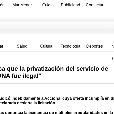
ión
Mar Menor
Guía
Publicidad
Contactar
Empresas
ar
Salud
Cultura
Tecnología
Deportes
N
a que la privatización del servicio de
NA fue ilegal"
djudicó indebidamente a Acciona, cuya oferta incumplía en d
larada desierta la licitación
s denuncia la existencia de múltiples irregularidades en la