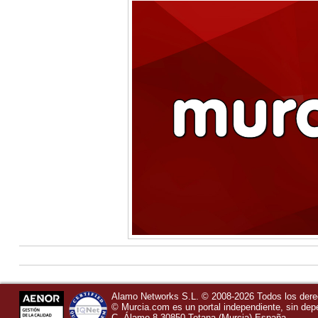
Alamo Networks S.L. © 2008-2026 Todos los der
©
Murcia.com
es un portal independiente, sin de
C, Álamo 8
30850
Totana
(Murcia)
España