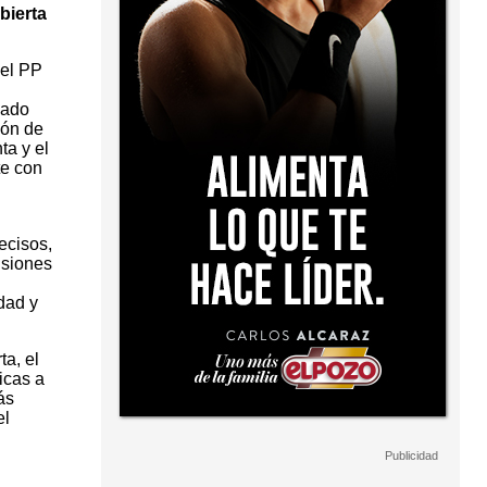
bierta
 el PP
sado
ión de
ta y el
te con
ecisos,
isiones
ldad y
ta, el
icas a
ás
el