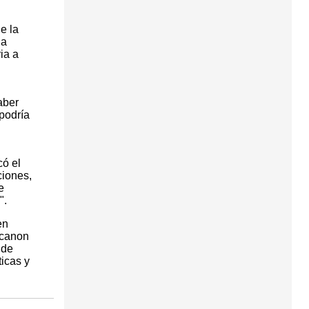
e la
la
ia a
aber
podría
có el
ciones,
e
".
en
 canon
 de
icas y