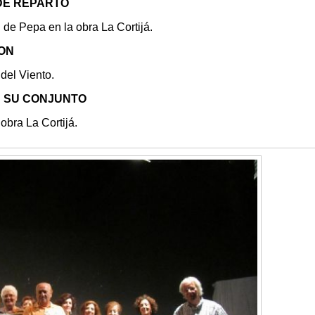
 DE REPARTO
 de Pepa en la obra La Cortijá.
ION
del Viento.
N SU CONJUNTO
 obra La Cortijá.