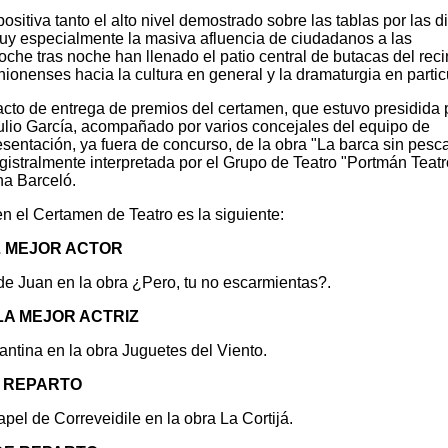
itiva tanto el alto nivel demostrado sobre las tablas por las d
uy especialmente la masiva afluencia de ciudadanos a las
oche tras noche han llenado el patio central de butacas del reci
ionenses hacia la cultura en general y la dramaturgia en particu
acto de entrega de premios del certamen, que estuvo presidida p
Julio García, acompañado por varios concejales del equipo de
resentación, ya fuera de concurso, de la obra "La barca sin pesc
istralmente interpretada por el Grupo de Teatro "Portmán Teatr
na Barceló.
n el Certamen de Teatro es la siguiente:
L MEJOR ACTOR
de Juan en la obra ¿Pero, tu no escarmientas?.
LA MEJOR ACTRIZ
antina en la obra Juguetes del Viento.
E REPARTO
el de Correveidile en la obra La Cortijá.