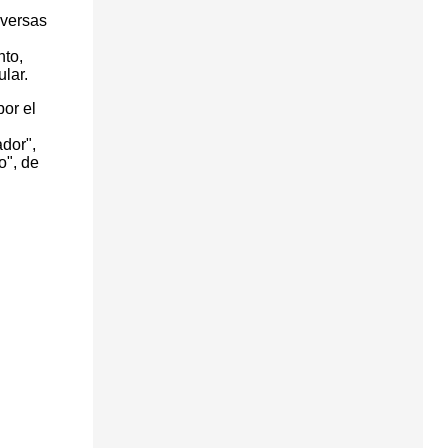
iversas
nto,
lar.
or el
ador",
o", de