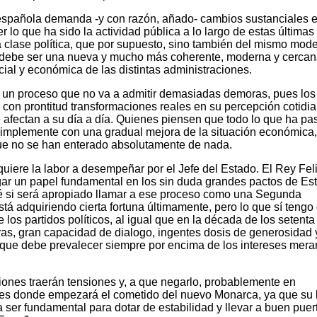
española demanda -y con razón, añado- cambios sustanciales e
 lo que ha sido la actividad pública a lo largo de estas últimas
a clase política, que por supuesto, sino también del mismo mod
y debe ser una nueva y mucho más coherente, moderna y cerca
cial y económica de las distintas administraciones.
 un proceso que no va a admitir demasiadas demoras, pues los
con prontitud transformaciones reales en su percepción cotidi
e afectan a su día a día. Quienes piensen que todo lo que ha p
simplemente con una gradual mejora de la situación económica,
que no se han enterado absolutamente de nada.
uiere la labor a desempeñar por el Jefe del Estado. El Rey Fel
ugar un papel fundamental en los sin duda grandes pactos de Es
sé si será apropiado llamar a ese proceso como una Segunda
tá adquiriendo cierta fortuna últimamente, pero lo que sí tengo 
e los partidos políticos, al igual que en la década de los setenta
ras, gran capacidad de dialogo, ingentes dosis de generosidad 
 que debe prevalecer siempre por encima de los intereses mer
ones traerán tensiones y, a que negarlo, probablemente en
 es donde empezará el cometido del nuevo Monarca, ya que su 
a ser fundamental para dotar de estabilidad y llevar a buen puer