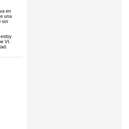
iva en
de una
 sin
 estoy
e VI.
tad.