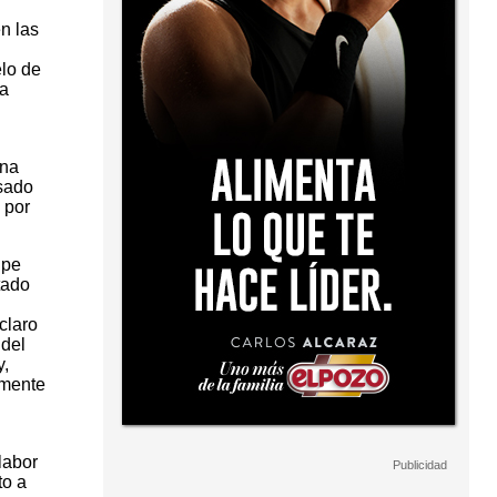
n las
elo de
na
ana
asado
 por
ipe
tado
claro
 del
y,
amente
labor
to a