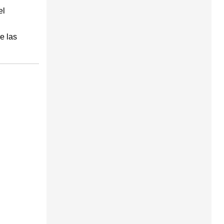
el
e las