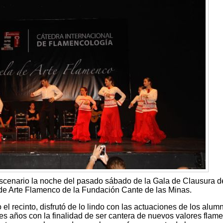
scenario la noche del pasado sábado de la Gala de Clausura d
de Arte Flamenco de la Fundación Cante de las Minas.
 el recinto, disfrutó de lo lindo con las actuaciones de los alum
tres años con la finalidad de ser cantera de nuevos valores flam