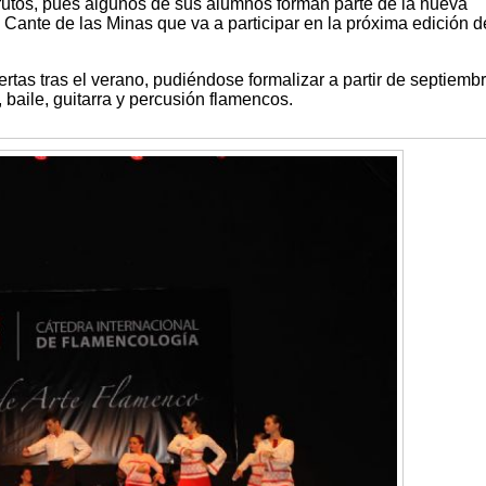
rutos, pues algunos de sus alumnos forman parte de la nueva
ante de las Minas que va a participar en la próxima edición d
rtas tras el verano, pudiéndose formalizar a partir de septiembr
 baile, guitarra y percusión flamencos.