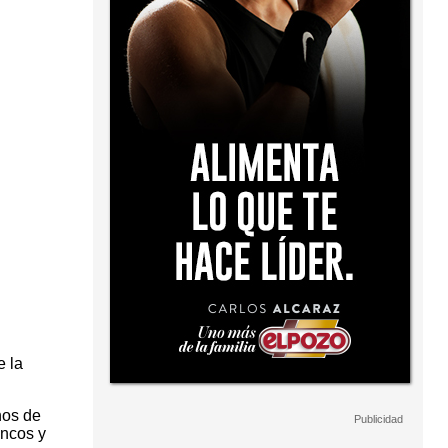
e la
nos de
encos y