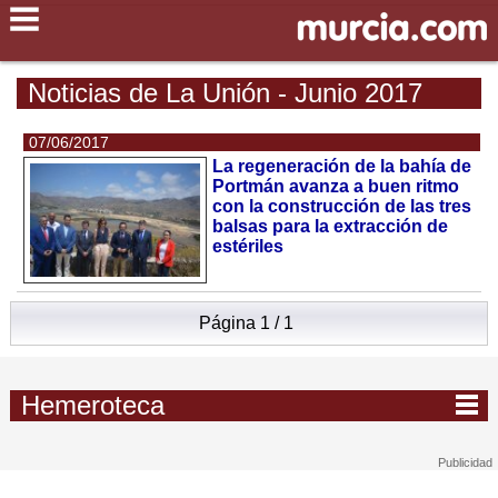
Noticias de La Unión - Junio 2017
07/06/2017
La regeneración de la bahía de
Portmán avanza a buen ritmo
con la construcción de las tres
balsas para la extracción de
estériles
Página 1 / 1
Hemeroteca