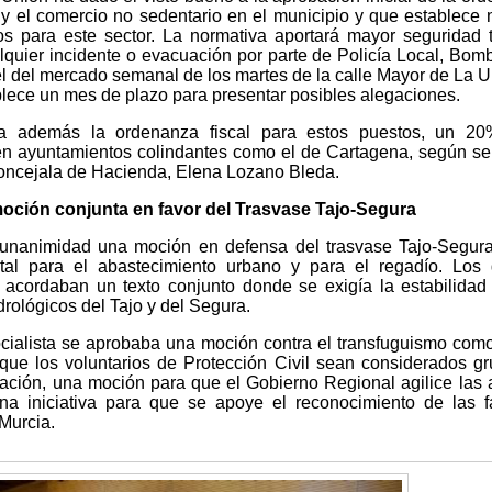
 y el comercio no sedentario en el municipio y que establece
s para este sector. La normativa aportará mayor seguridad 
lquier incidente o evacuación por parte de Policía Local, Bom
el del mercado semanal de los martes de la calle Mayor de La U
ablece un mes de plazo para presentar posibles alegaciones.
ba además la ordenanza fiscal para estos puestos, un 2
en ayuntamientos colindantes como el de Cartagena, según s
 concejala de Hacienda, Elena Lozano Bleda.
ción conjunta en favor del Trasvase Tajo-Segura
unanimidad una moción en defensa del trasvase Tajo-Segur
ental para el abastecimiento urbano y para el regadío. Los
cordaban un texto conjunto donde se exigía la estabilidad
drológicos del Tajo y del Segura.
ocialista se aprobaba una moción contra el transfuguismo com
a que los voluntarios de Protección Civil sean considerados g
unación, una moción para que el Gobierno Regional agilice las
na iniciativa para que se apoye el reconocimiento de las f
Murcia.