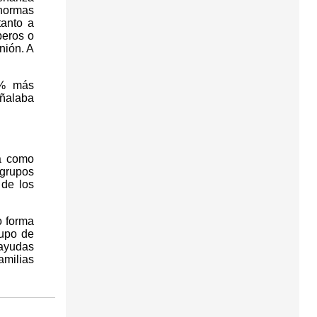
 normas
tanto a
beros o
nión. A
0% más
eñalaba
a como
 grupos
 de los
o forma
rupo de
 ayudas
amilias