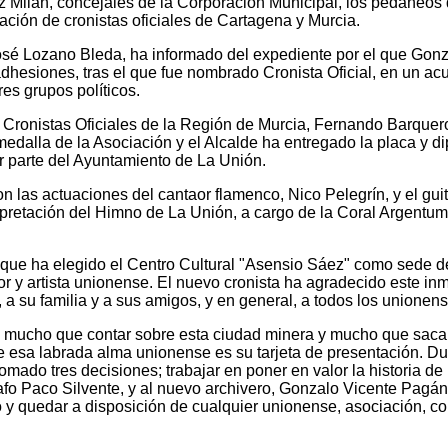
 Milán, concejales de la Corporación Municipal, los pedáneos
ción de cronistas oficiales de Cartagena y Murcia.
osé Lozano Bleda, ha informado del expediente por el que Gon
dhesiones, tras el que fue nombrado Cronista Oficial, en un ac
es grupos políticos.
e Cronistas Oficiales de la Región de Murcia, Fernando Barquer
edalla de la Asociación y el Alcalde ha entregado la placa y d
 parte del Ayuntamiento de La Unión.
on las actuaciones del cantaor flamenco, Nico Pelegrín, y el guita
rpretación del Himno de La Unión, a cargo de la Coral Argentum
que ha elegido el Centro Cultural "Asensio Sáez" como sede d
r y artista unionense. El nuevo cronista ha agradecido este i
 a su familia y a sus amigos, y en general, a todos los unionens
mucho que contar sobre esta ciudad minera y mucho que sacar
e esa labrada alma unionense es su tarjeta de presentación. Du
mado tres decisiones; trabajar en poner en valor la historia de
rafo Paco Silvente, y al nuevo archivero, Gonzalo Vicente Pagán
 y quedar a disposición de cualquier unionense, asociación, co