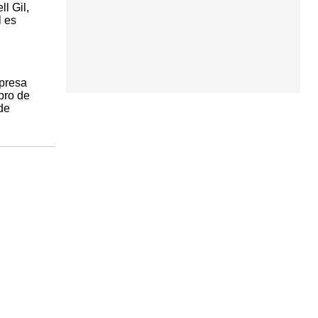
l Gil,
l es
mpresa
bro de
de