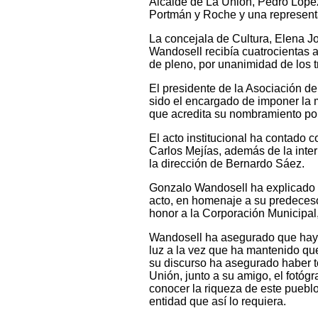
Alcalde de La Unión, Pedro López
Portmán y Roche y una representa
La concejala de Cultura, Elena J
Wandosell recibía cuatrocientas a
de pleno, por unanimidad de los tr
El presidente de la Asociación d
sido el encargado de imponer la m
que acredita su nombramiento por
El acto institucional ha contado c
Carlos Mejías, además de la inte
la dirección de Bernardo Sáez.
Gonzalo Wandosell ha explicado 
acto, en homenaje a su predeceso
honor a la Corporación Municipal,
Wandosell ha asegurado que hay 
luz a la vez que ha mantenido qu
su discurso ha asegurado haber to
Unión, junto a su amigo, el fotóg
conocer la riqueza de este pueblo
entidad que así lo requiera.