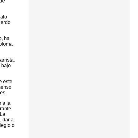
 de
zalo
uerdo
o, ha
iploma
rrista,
 bajo
e este
nmenso
es.
 a la
rante
 La
, dar a
legio o