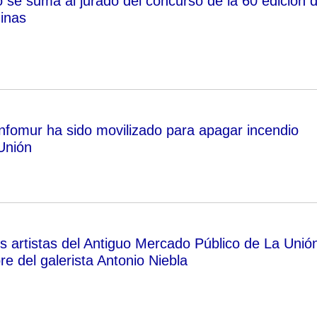
 se suma al jurado del concurso de la 60 edición d
inas
Infomur ha sido movilizado para apagar incendio
Unión
os artistas del Antiguo Mercado Público de La Unió
re del galerista Antonio Niebla