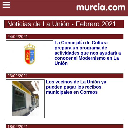
Noticias de La Unión - Febrero 2021
24/02/2021
La Concejalía de Cultura
prepara un programa de
actividades que nos ayudará a
conocer el Modernismo en La
Unión
23/02/2021
Los vecinos de La Unión ya
pueden pagar los recibos
municipales en Correos
18/02/2021