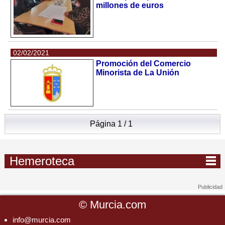
millones de euros
02/02/2021
Promoción del Comercio
Minorista de La Unión
Página 1 / 1
Hemeroteca
©
Murcia.com
info@murcia.com